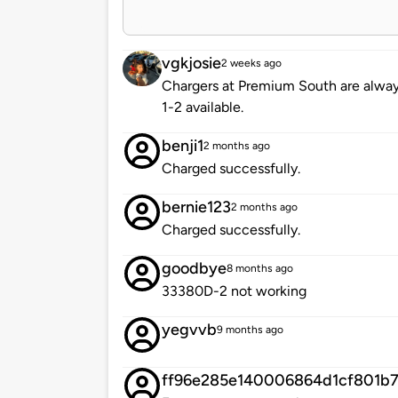
vgkjosie
2 weeks ago
Chargers at Premium South are always
1-2 available.
benji1
2 months ago
Charged successfully.
bernie123
2 months ago
Charged successfully.
goodbye
8 months ago
33380D-2 not working
yegvvb
9 months ago
ff96e285e140006864d1cf801b