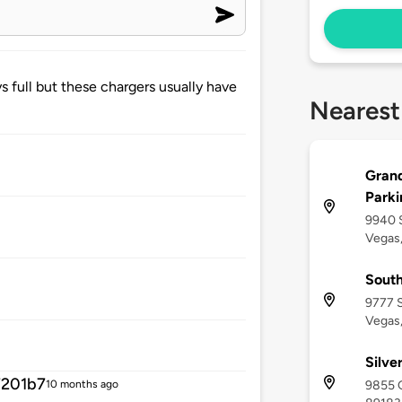
 full but these chargers usually have
Nearest
Grand
Parki
9940 S
Vegas
South
9777 S
Vegas
Silve
7201b7
9855 G
10 months ago