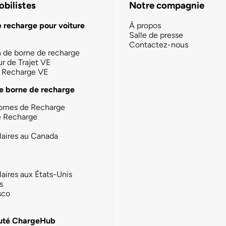
bilistes
Notre compagnie
e recharge pour voiture
À propos
Salle de presse
Contactez-nous
n de borne de recharge
ur de Trajet VE
la Recharge VE
e borne de recharge
ornes de Recharge
e Recharge
laires au Canada
laires aux États-Unis
s
sco
té ChargeHub