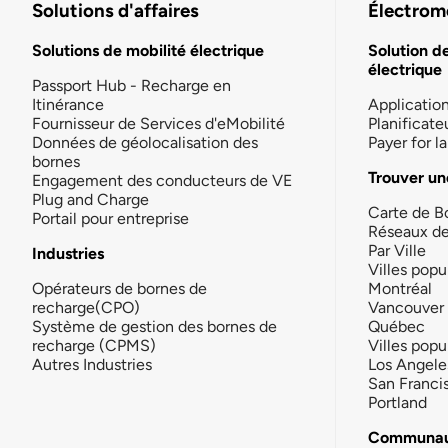
Solutions d'affaires
Électromo
Solutions de mobilité électrique
Solution d
électrique
Passport Hub - Recharge en
Itinérance
Applicatio
Fournisseur de Services d'eMobilité
Planificate
Données de géolocalisation des
Payer for 
bornes
Trouver un
Engagement des conducteurs de VE
Plug and Charge
Carte de B
Portail pour entreprise
Réseaux d
Par Ville
Industries
Villes popu
Opérateurs de bornes de
Montréal
recharge(CPO)
Vancouver
Système de gestion des bornes de
Québec
recharge (CPMS)
Villes popu
Autres Industries
Los Angele
San Franci
Portland
Communau