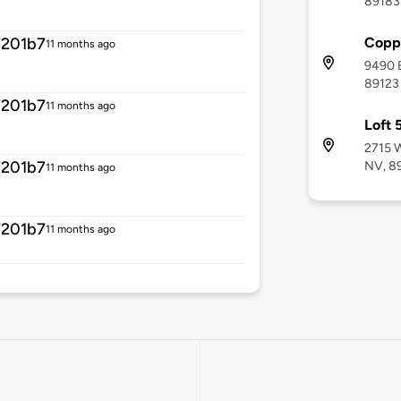
89183
Copp
7201b7
11 months ago
9490 
89123
7201b7
11 months ago
Loft 
2715 W
7201b7
NV, 8
11 months ago
7201b7
11 months ago