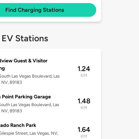
Find Charging Stations
 EV Stations
view Guest & Visitor
1.24
ng
KM
outh Las Vegas Boulevard, Las
, NV, 89183
 Point Parking Garage
1.48
outh Las Vegas Boulevard, Las
KM
, NV, 89183
rado Ranch Park
1.64
ilespie Street, Las Vegas, NV,
KM