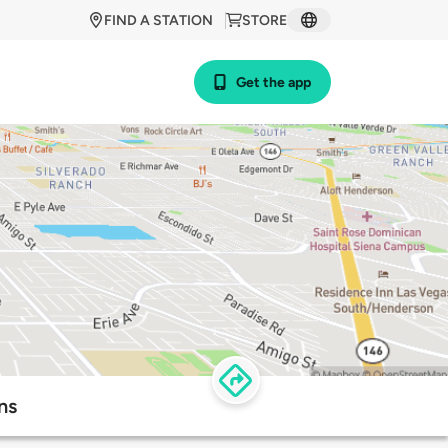
FIND A STATION
STORE
Get the app
ns