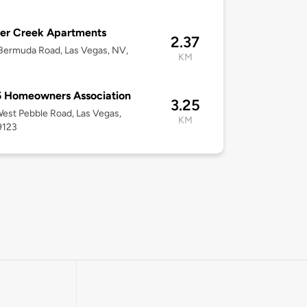
er Creek Apartments
2.37
Bermuda Road, Las Vegas, NV,
KM
5 Homeowners Association
3.25
est Pebble Road, Las Vegas,
KM
9123