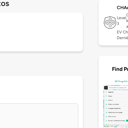
tos
CHA
Level
3
EV Ch
Derniè
Find P