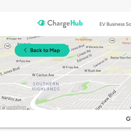
EV Business So
Back to Map
G