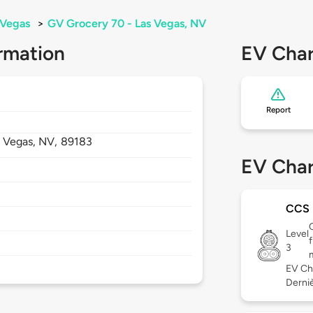
 Vegas
>
GV Grocery 70 - Las Vegas, NV
rmation
EV Char
Report
s Vegas,
NV,
89183
EV Char
CCS
Level
3
EV Ch
Derniè