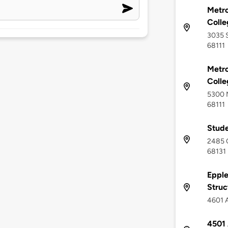
Metr
Coll
3035 S
68111
Metr
Colle
5300 N
68111
Stude
2485 
68131
Epple
Struc
4601 A
4501 