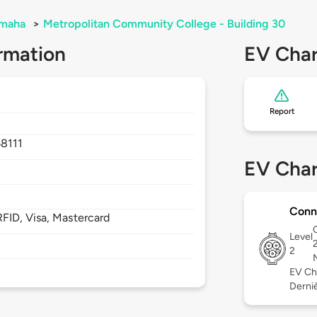
maha
>
Metropolitan Community College - Building 30
rmation
EV Char
Report
68111
EV Char
Conn
FID, Visa, Mastercard
Level
2
EV Ch
Derniè