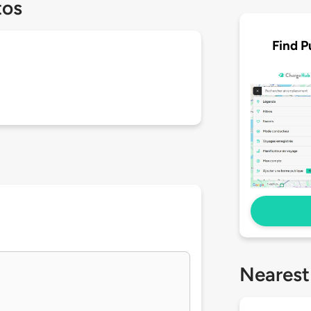
tos
Find P
Nearest