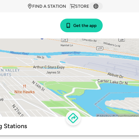
FIND A STATION
STORE
Get the app
g Stations