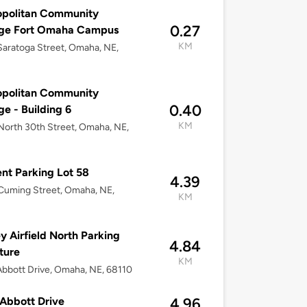
opolitan Community
0.27
ege Fort Omaha Campus
KM
aratoga Street, Omaha, NE,
opolitan Community
0.40
ge - Building 6
KM
orth 30th Street, Omaha, NE,
nt Parking Lot 58
4.39
Cuming Street, Omaha, NE,
KM
y Airfield North Parking
4.84
ture
KM
bbott Drive, Omaha, NE, 68110
Abbott Drive
4.96