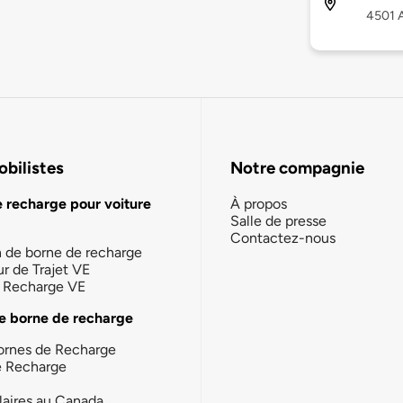
4501 A
bilistes
Notre compagnie
e recharge pour voiture
À propos
Salle de presse
Contactez-nous
n de borne de recharge
ur de Trajet VE
la Recharge VE
e borne de recharge
ornes de Recharge
e Recharge
laires au Canada