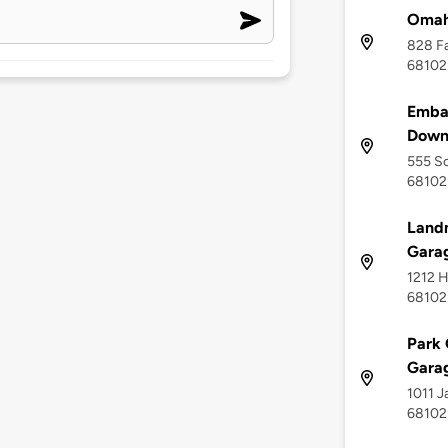
Omah
828 Fa
68102
Emba
Down
555 So
68102
Land
Gara
1212 H
68102
Park 
Gara
1011 J
68102