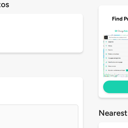
tos
Find P
Nearest