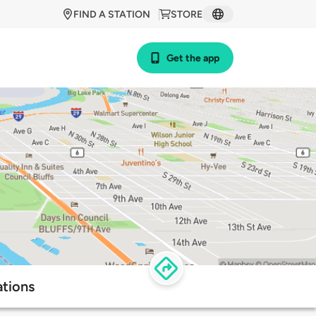
FIND A STATION
STORE
Get the app
ations