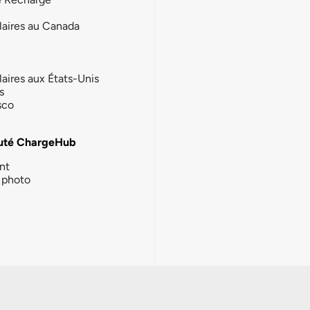
laires au Canada
laires aux États-Unis
s
sco
té ChargeHub
nt
photo