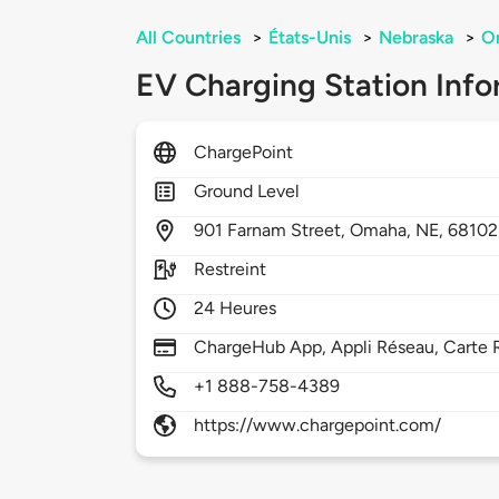
All Countries
>
États-Unis
>
Nebraska
>
O
EV Charging Station Info
ChargePoint
Ground Level
901
Farnam Street,
Omaha,
NE,
68102
Restreint
24 Heures
ChargeHub App, Appli Réseau, Carte R
+1 888-758-4389
https://www.chargepoint.com/