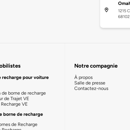
Omah
1215 C
68102
bilistes
Notre compagnie
e recharge pour voiture
À propos
Salle de presse
Contactez-nous
n de borne de recharge
ur de Trajet VE
la Recharge VE
e borne de recharge
ornes de Recharge
e Recharge