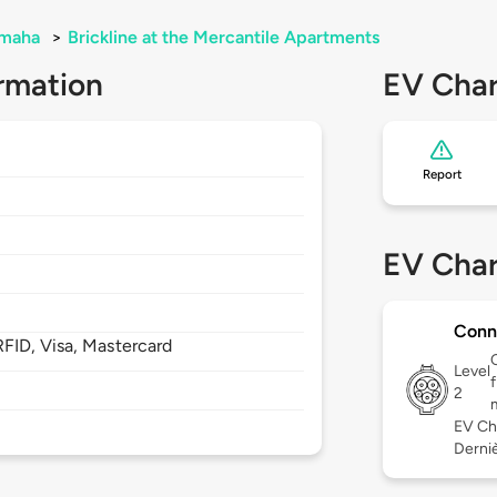
maha
>
Brickline at the Mercantile Apartments
rmation
EV Char
Report
EV Char
Conn
FID, Visa, Mastercard
Level
2
EV Ch
Derniè