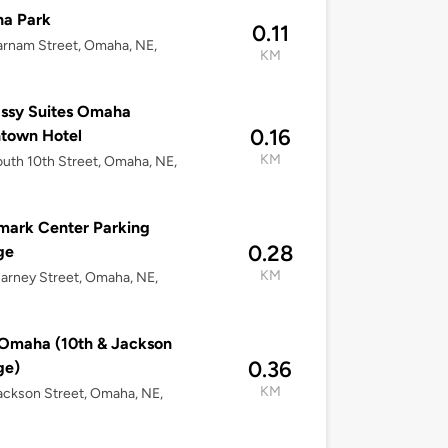
a Park
0.11
rnam Street, Omaha, NE,
KM
ssy Suites Omaha
0.16
town Hotel
KM
uth 10th Street, Omaha, NE,
mark Center Parking
0.28
ge
KM
arney Street, Omaha, NE,
Omaha (10th & Jackson
0.36
ge)
KM
ackson Street, Omaha, NE,