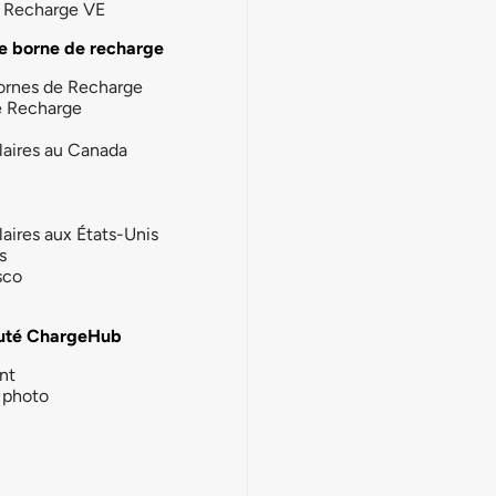
la Recharge VE
e borne de recharge
ornes de Recharge
e Recharge
laires au Canada
laires aux États-Unis
s
sco
té ChargeHub
nt
photo