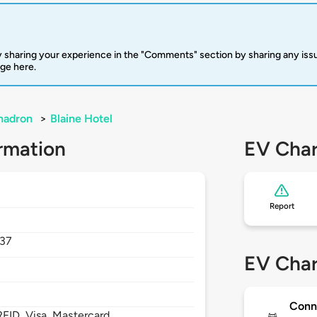
 sharing your experience in the "Comments" section by sharing any is
rge here.
hadron
>
Blaine Hotel
rmation
EV Char
Report
37
EV Char
Conn
FID, Visa, Mastercard