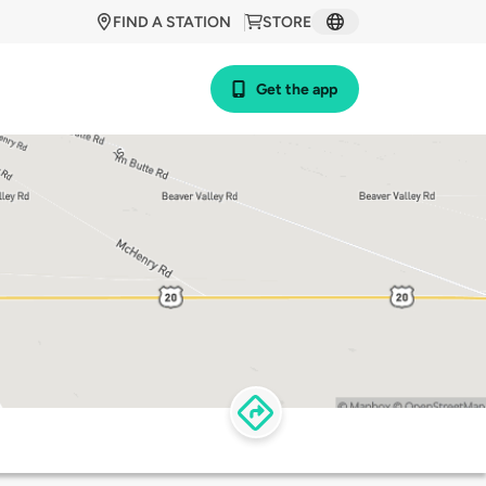
FIND A STATION
STORE
Get the app