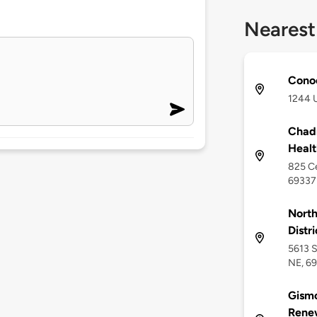
Nearest
Cono
1244 
Chad
Healt
825 Ce
69337
North
Distri
5613 S
NE, 6
Gism
Rene