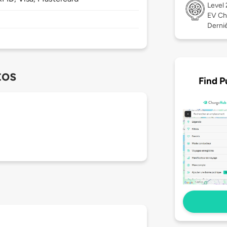
Level
EV Ch
Dernièr
tos
Find P