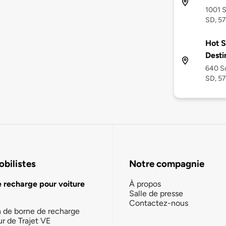
1001 S
SD, 5
Hot S
Desti
640 So
SD, 5
bilistes
Notre compagnie
e recharge pour voiture
À propos
Salle de presse
Contactez-nous
n de borne de recharge
ur de Trajet VE