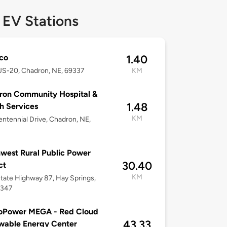
 EV Stations
co
1.40
US-20, Chadron, NE, 69337
KM
ron Community Hospital &
1.48
h Services
KM
ntennial Drive, Chadron, NE,
west Rural Public Power
30.40
ct
KM
tate Highway 87, Hay Springs,
9347
oPower MEGA - Red Cloud
43.33
wable Energy Center