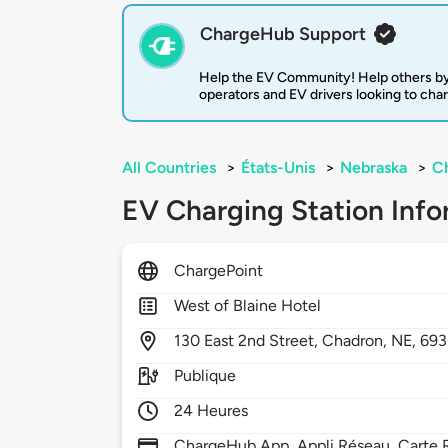
ChargeHub Support
Help the EV Community! Help others by
operators and EV drivers looking to cha
All Countries
>
États-Unis
>
Nebraska
>
C
EV Charging Station Info
ChargePoint
West of Blaine Hotel
130
East 2nd Street,
Chadron,
NE,
693
Publique
24 Heures
ChargeHub App, Appli Réseau, Carte R