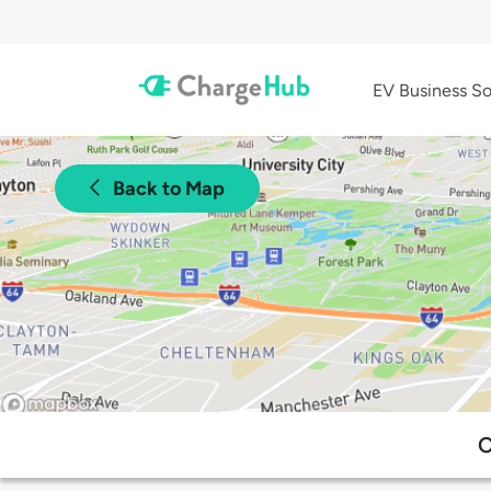
EV Business So
Back to Map
C