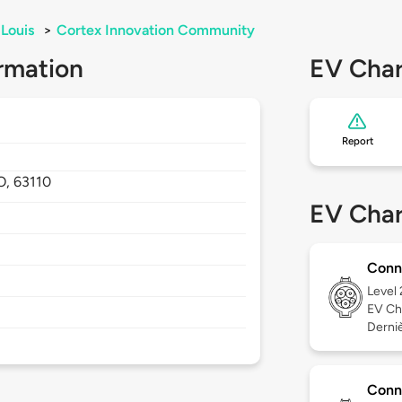
 Louis
>
Cortex Innovation Community
rmation
EV Char
Report
O,
63110
EV Char
Conn
Level
EV Ch
Derniè
Conn