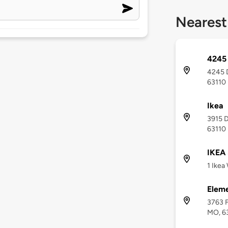
Nearest
4245
4245 D
63110
Ikea
3915 D
63110
IKEA 
1 Ikea
Eleme
3763 F
MO, 6