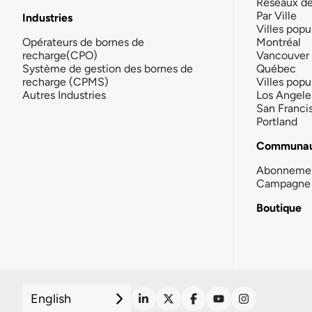
Réseaux d
Par Ville
Industries
Villes popu
Opérateurs de bornes de
Montréal
recharge(CPO)
Vancouver
Système de gestion des bornes de
Québec
recharge (CPMS)
Villes popu
Autres Industries
Los Angele
San Franci
Portland
Communau
Abonneme
Campagne 
Boutique
English