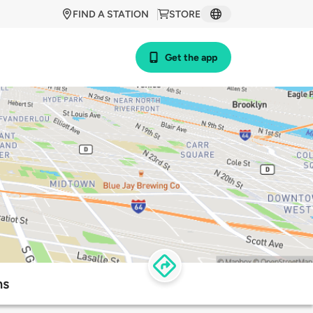
FIND A STATION
STORE
Get the app
ns