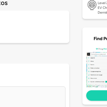
tos
Level
EV Ch
Derniè
Find P