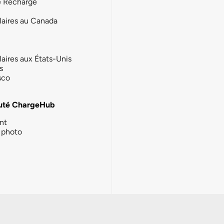
e Recharge
laires au Canada
laires aux États-Unis
s
sco
té ChargeHub
nt
photo