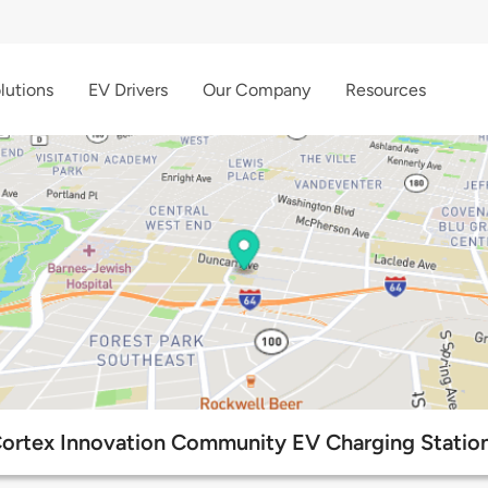
lutions
EV Drivers
Our Company
Resources
ortex Innovation Community EV Charging Statio