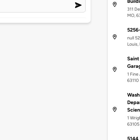
Build
311 De
MO, 6
5256
null 5
Louis,
Saint
Gara
1 Fine
63110
Washi
Depa
Scien
1 Wrig
63105
5144