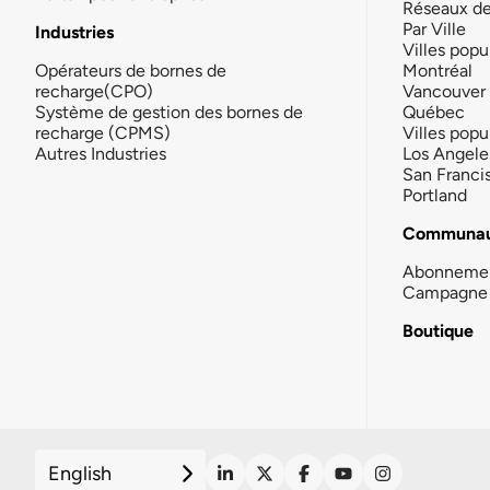
Réseaux d
Par Ville
Industries
Villes popu
Opérateurs de bornes de
Montréal
recharge(CPO)
Vancouver
Système de gestion des bornes de
Québec
recharge (CPMS)
Villes popu
Autres Industries
Los Angele
San Franci
Portland
Communau
Abonneme
Campagne 
Boutique
English