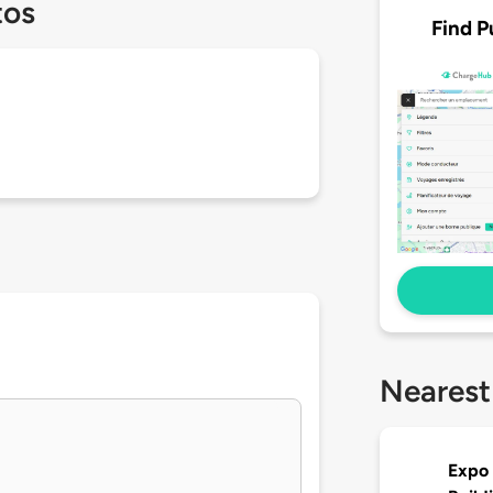
tos
Find P
Nearest
Expo 