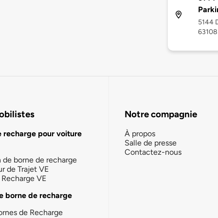
Parki
5144 D
63108
bilistes
Notre compagnie
e recharge pour voiture
À propos
Salle de presse
Contactez-nous
n de borne de recharge
ur de Trajet VE
la Recharge VE
e borne de recharge
ornes de Recharge