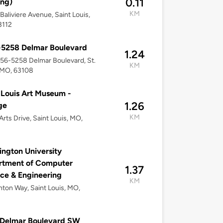
0.11
ing)
KM
Baliviere Avenue, Saint Louis,
3112
-5258 Delmar Boulevard
1.24
256-5258 Delmar Boulevard, St.
KM
 MO, 63108
 Louis Art Museum -
1.26
ge
KM
 Arts Drive, Saint Louis, MO,
ngton University
rtment of Computer
1.37
ce & Engineering
KM
hton Way, Saint Louis, MO,
 Delmar Boulevard SW