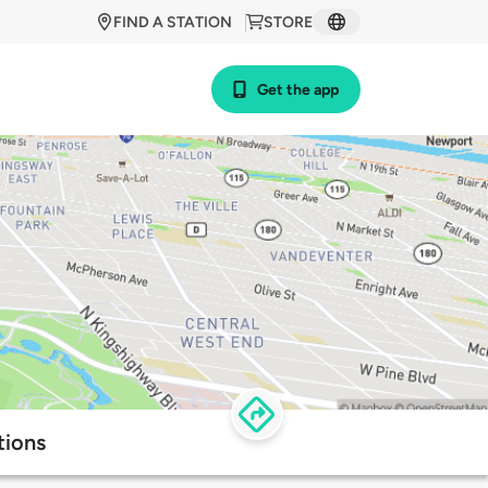
FIND A STATION
STORE
Get the app
tions