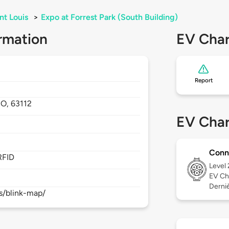
nt Louis
>
Expo at Forrest Park (South Building)
rmation
EV Char
Report
O,
63112
EV Char
Conn
RFID
Level
EV Ch
Derniè
s/blink-map/