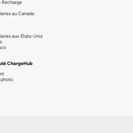
e Recharge
laires au Canada
laires aux États-Unis
s
sco
té ChargeHub
nt
photo