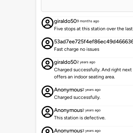
giraldo50
9 months ago
Five stops at this station over the las
53ad7ee725f4ef86ec49d46663
Fast charge no issues
giraldo50
2 years ago
Charged successfully. And right next
offers an indoor seating area.
Anonymous
2 years ago
Charged successfully.
Anonymous
2 years ago
This station is defective.
Anonymous
3 years ago