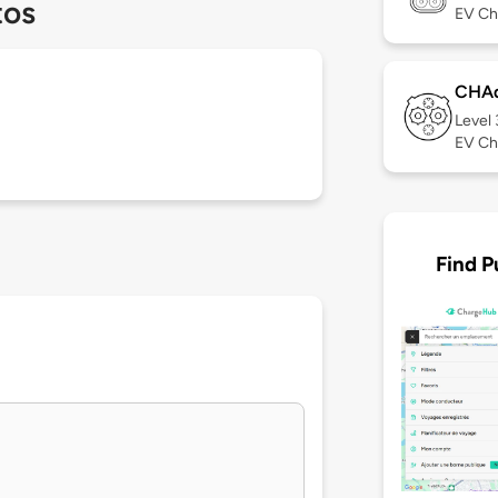
tos
EV Ch
CHA
Level
EV Ch
Find P