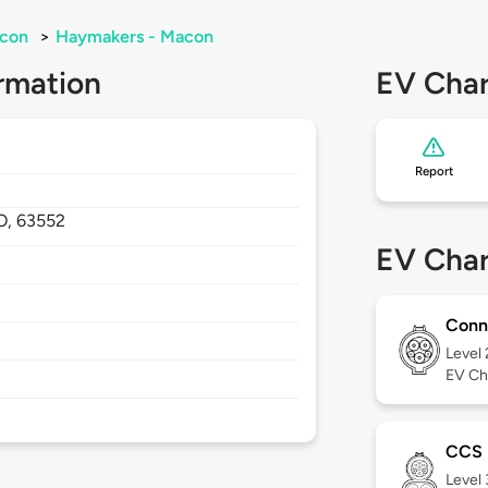
con
>
Haymakers - Macon
rmation
EV Char
Report
O,
63552
EV Char
Conn
Level
EV Ch
CCS
Level