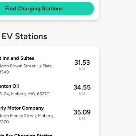
Find Charging Stations
 EV Stations
 Inn and Suites
31.53
orth Brown Street, La Plata,
KM
3549
nton Oil
34.55
S-24, Moberly, MO, 65270
KM
rly Motor Company
35.09
orth Morley Street, Moberly,
KM
5270
ric Era Charging Station