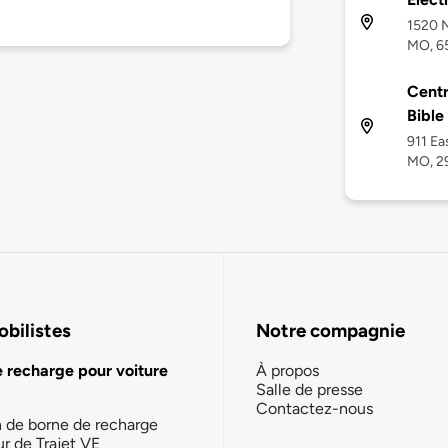
1520 N
MO, 6
Centr
Bible
911 Ea
MO, 2
bilistes
Notre compagnie
e recharge pour voiture
À propos
Salle de presse
Contactez-nous
n de borne de recharge
ur de Trajet VE