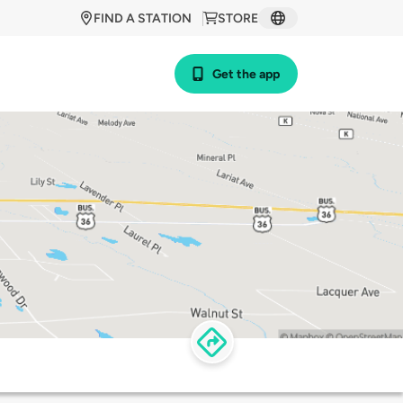
FIND A STATION
STORE
Get the app