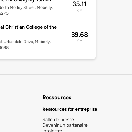
35.11
orth Morley Street, Moberly,
KM
5270
al Christian College of the
39.68
KM
st Urbandale Drive, Moberly,
9688
Ressources
Ressources for entreprise
Salle de presse
Devenir un partenaire
Infolettre