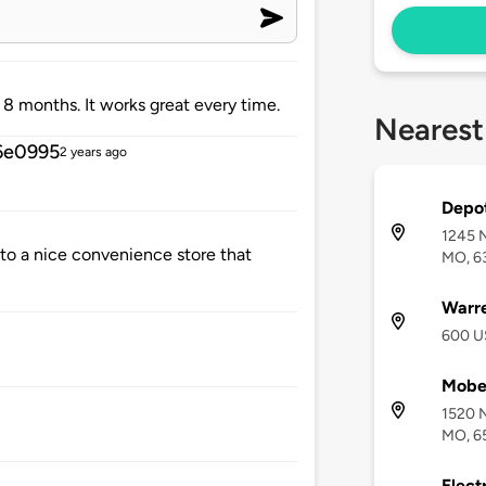
t 8 months. It works great every time.
Nearest
6e0995
2 years ago
Depot
1245 N
 to a nice convenience store that
MO, 6
Warre
600 U
Mobe
1520 N
MO, 6
Elect