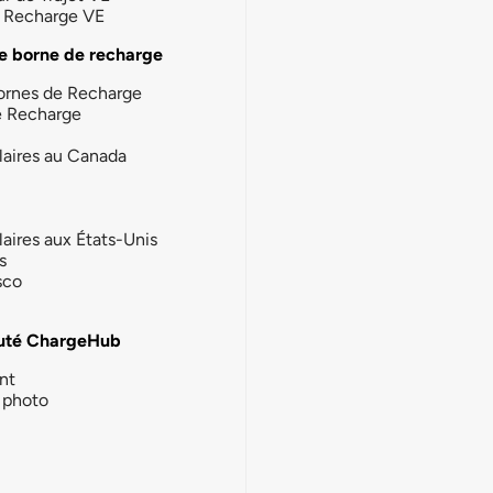
la Recharge VE
e borne de recharge
ornes de Recharge
e Recharge
laires au Canada
laires aux États-Unis
s
sco
té ChargeHub
nt
photo