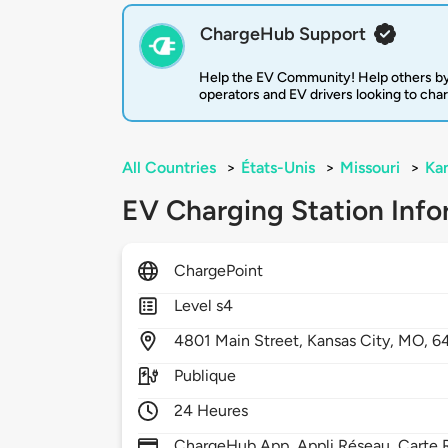
ChargeHub Support
Help the EV Community! Help others by
operators and EV drivers looking to cha
All Countries
>
États-Unis
>
Missouri
>
Kan
EV Charging Station Info
ChargePoint
Level s4
4801
Main Street,
Kansas City,
MO,
6
Publique
24 Heures
ChargeHub App, Appli Réseau, Carte R