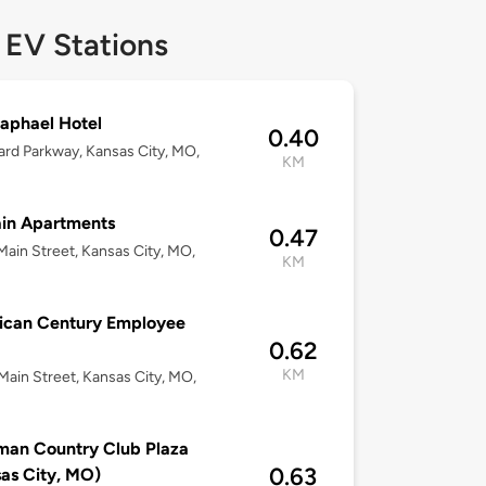
 EV Stations
aphael Hotel
0.40
rd Parkway, Kansas City, MO,
KM
in Apartments
0.47
ain Street, Kansas City, MO,
KM
ican Century Employee
0.62
KM
ain Street, Kansas City, MO,
man Country Club Plaza
0.63
as City, MO)