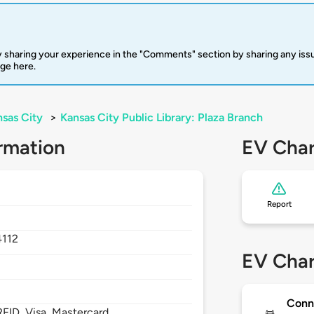
 sharing your experience in the "Comments" section by sharing any is
rge here.
sas City
>
Kansas City Public Library: Plaza Branch
rmation
EV Char
Report
4112
EV Char
Conn
FID, Visa, Mastercard