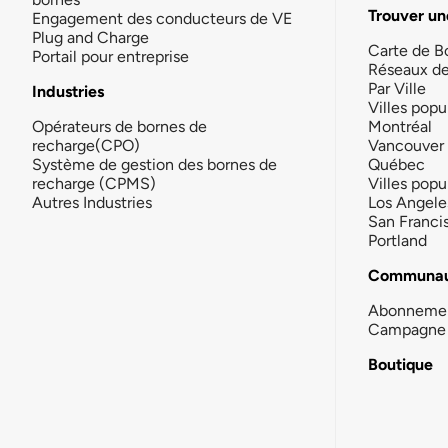
Trouver un
Engagement des conducteurs de VE
Plug and Charge
Carte de B
Portail pour entreprise
Réseaux d
Par Ville
Industries
Villes popu
Opérateurs de bornes de
Montréal
recharge(CPO)
Vancouver
Système de gestion des bornes de
Québec
recharge (CPMS)
Villes popu
Autres Industries
Los Angele
San Franci
Portland
Communau
Abonneme
Campagne 
Boutique