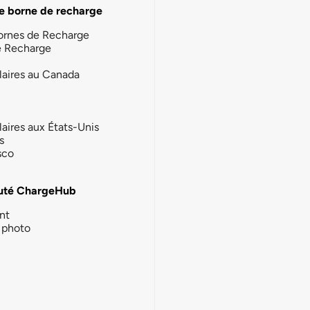
e borne de recharge
ornes de Recharge
e Recharge
laires au Canada
laires aux États-Unis
s
sco
té ChargeHub
nt
photo