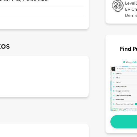
Level
EV Ch
Dernièr
tos
Find P