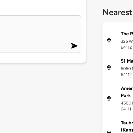
Nearest
The R
325 Wa
64112
51 Ma
5050 M
64112
Amer
Park
4500 M
64111
Taub
(Kans