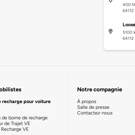
400 Ni
64112
Loose
5100 W
64112
bilistes
Notre compagnie
e recharge pour voiture
À propos
Salle de presse
Contactez-nous
n de borne de recharge
ur de Trajet VE
la Recharge VE