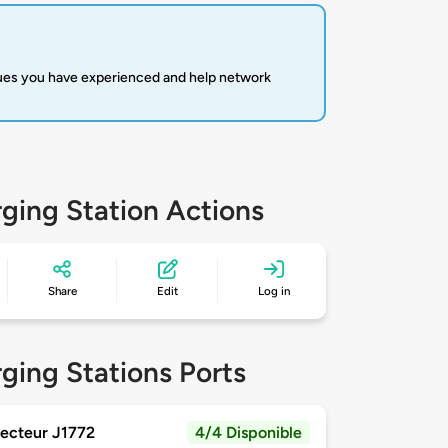
sues you have experienced and help network
ging Station Actions
Share
Edit
Log in
ging Stations Ports
ecteur J1772
4/4 Disponible