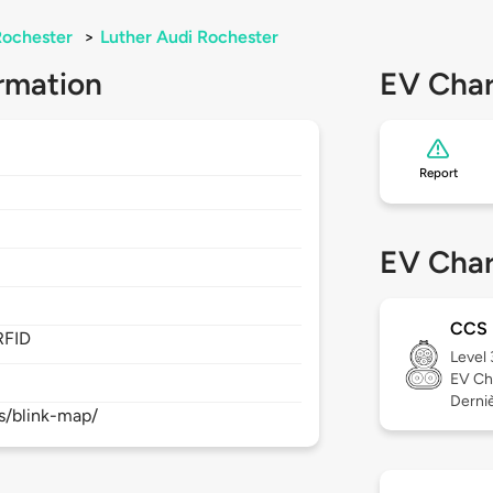
Rochester
>
Luther Audi Rochester
rmation
EV Char
Report
EV Char
CCS
RFID
Level
EV Ch
Derniè
s/blink-map/