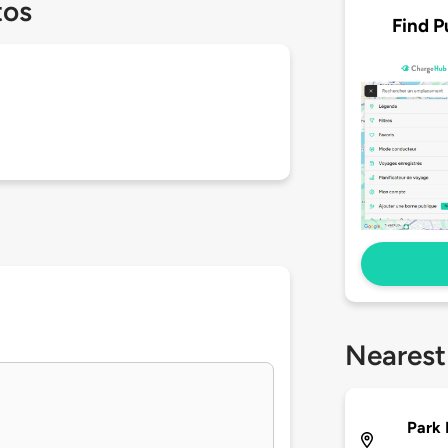
tos
Find P
Nearest
Park