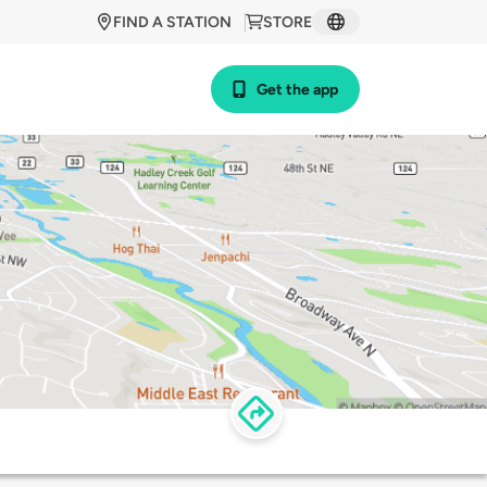
FIND A STATION
STORE
Get the app