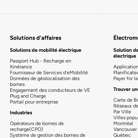
Solutions d'affaires
Électromo
Solutions de mobilité électrique
Solution d
électrique
Passport Hub - Recharge en
Itinérance
Applicatio
Fournisseur de Services d'eMobilité
Planificate
Données de géolocalisation des
Payer for 
bornes
Trouver un
Engagement des conducteurs de VE
Plug and Charge
Carte de B
Portail pour entreprise
Réseaux d
Par Ville
Industries
Villes popu
Opérateurs de bornes de
Montréal
recharge(CPO)
Vancouver
Système de gestion des bornes de
Québec