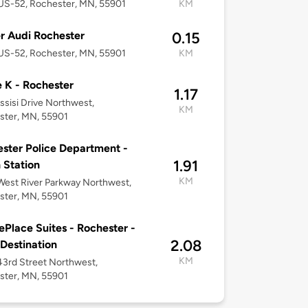
US-52, Rochester, MN, 55901
KM
r Audi Rochester
0.15
US-52, Rochester, MN, 55901
KM
e K - Rochester
1.17
ssisi Drive Northwest,
KM
ster, MN, 55901
ster Police Department -
1.91
 Station
KM
est River Parkway Northwest,
ster, MN, 55901
Place Suites - Rochester -
2.08
 Destination
KM
3rd Street Northwest,
ster, MN, 55901