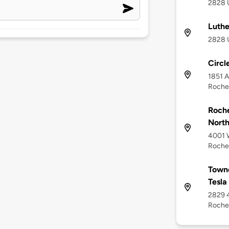
2828 
Luthe
2828 
Circl
1851 A
Roche
Roche
North
4001 W
Roche
Towne
Tesla
2829 4
Roche