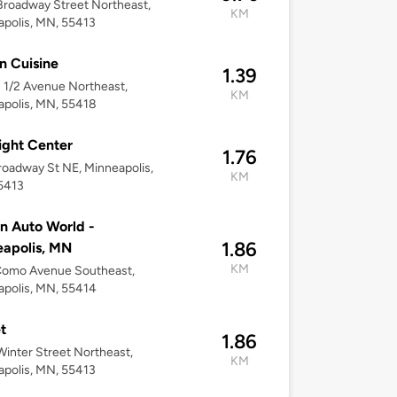
roadway Street Northeast,
KM
polis, MN, 55413
 Cuisine
1.39
 1/2 Avenue Northeast,
KM
polis, MN, 55418
ight Center
1.76
oadway St NE, Minneapolis,
KM
5413
n Auto World -
1.86
apolis, MN
KM
Como Avenue Southeast,
polis, MN, 55414
t
1.86
inter Street Northeast,
KM
polis, MN, 55413