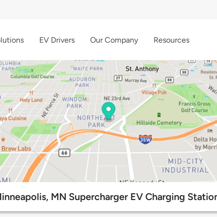
lutions
EV Drivers
Our Company
Resources
inneapolis, MN Supercharger EV Charging Statio