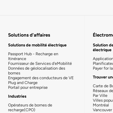
Solutions d'affaires
Électromo
Solutions de mobilité électrique
Solution d
électrique
Passport Hub - Recharge en
Itinérance
Applicatio
Fournisseur de Services d'eMobilité
Planificate
Données de géolocalisation des
Payer for 
bornes
Trouver un
Engagement des conducteurs de VE
Plug and Charge
Carte de B
Portail pour entreprise
Réseaux d
Par Ville
Industries
Villes popu
Opérateurs de bornes de
Montréal
recharge(CPO)
Vancouver