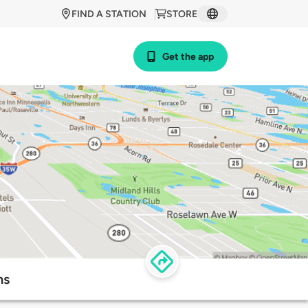
FIND A STATION
STORE
Get the app
ns