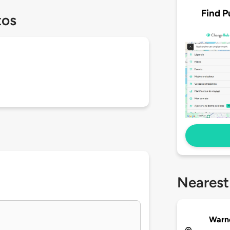
Find P
tos
Nearest
Warne