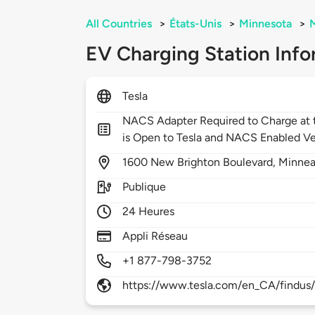
All Countries
>
États-Unis
>
Minnesota
>
M
EV Charging Station Info
Tesla
NACS Adapter Required to Charge at t
is Open to Tesla and NACS Enabled Ve
1600
New Brighton Boulevard,
Minnea
Publique
24 Heures
Appli Réseau
+1 877-798-3752
https://www.tesla.com/en_CA/findus/