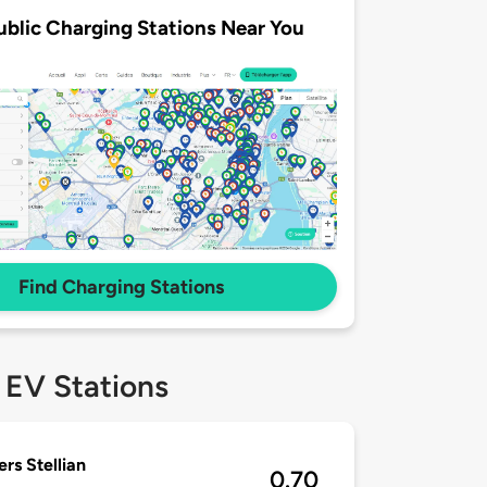
ublic Charging Stations Near You
Find Charging Stations
 EV Stations
rs Stellian
0.70