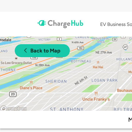
EV Business So
Back to Map
M