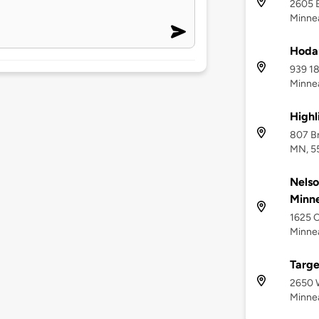
2605 B
Minnea
Hodan
939 18
Minnea
Highl
807 Br
MN, 5
Nelso
Minne
1625 
Minnea
Targe
2650 W
Minnea