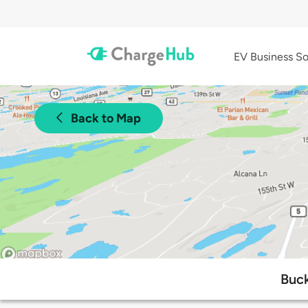
EV Business So
Back to Map
Buck