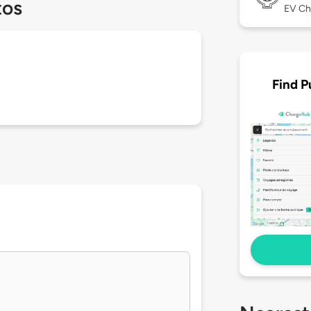
tos
EV Ch
Find P