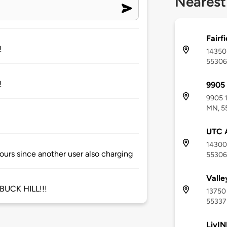
Nearest
Fairfi
!
14350 
55306
!
9905 
9905 1
MN, 5
UTC 
14300 
ours since another user also charging
55306
Valle
 BUCK HILL!!!
13750 
55337
LivIN