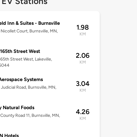
 EV Stations
eld Inn & Suites - Burnsville
1.98
Nicollet Court, Burnsville, MN,
KM
165th Street West
2.06
65th Street West, Lakeville,
KM
5044
Aerospace Systems
3.04
Judicial Road, Burnsville, MN,
KM
y Natural Foods
4.26
County Road 11, Burnsville, MN,
KM
N Hotels