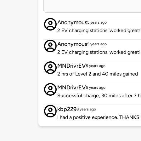
Anonymous
5 years ago
2 EV charging stations. worked great!
Anonymous
5 years ago
2 EV charging stations. worked great!
MNDrivrEV
5 years ago
2 hrs of Level 2 and 40 miles gained
MNDrivrEV
5 years ago
Successful charge, 30 miles after 3 h
kbp229
8 years ago
I had a positive experience. THANKS