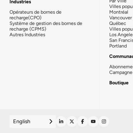
Par Ville
Industries
Villes popu
Opérateurs de bornes de
Montréal
recharge(CPO)
Vancouver
Système de gestion des bornes de
Québec
recharge (CPMS)
Villes popu
Autres Industries
Los Angele
San Franci
Portland
Communau
Abonneme
Campagne 
Boutique
English