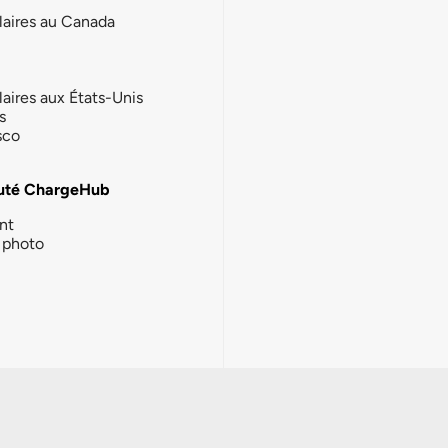
laires au Canada
laires aux États-Unis
s
sco
té ChargeHub
nt
photo