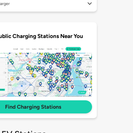
arger
ublic Charging Stations Near You
Find Charging Stations