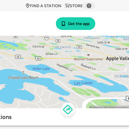
FIND A STATION
STORE
Get the app
tions