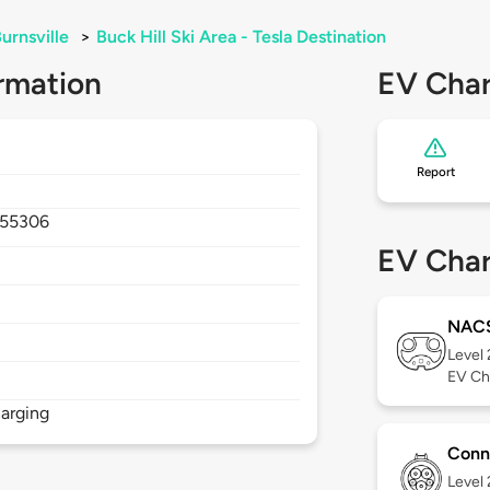
urnsville
>
Buck Hill Ski Area - Tesla Destination
rmation
EV Char
Report
55306
EV Char
NAC
Level
EV Ch
arging
Conn
Level