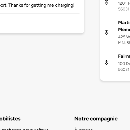
1201 T
rt. Thanks for getting me charging!
56031
Marti
Memor
425 W
MN, 5
Fairm
100 Do
56031
bilistes
Notre compagnie