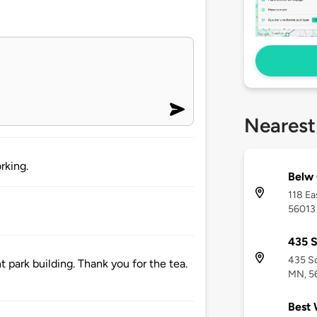
Nearest
rking.
Belw 
118 Ea
56013
435 S
435 So
t park building. Thank you for the tea.
MN, 5
Best 