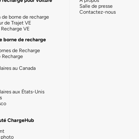
e recharge pour voiture
À propos
Salle de presse
Contactez-nous
n de borne de recharge
ur de Trajet VE
la Recharge VE
e borne de recharge
ornes de Recharge
e Recharge
laires au Canada
laires aux États-Unis
s
sco
té ChargeHub
nt
photo