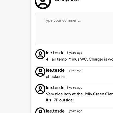
lee.tesdell
8 years ago
4F air temp. Minus WC. Charger is wo
lee.tesdell
8 years ago
checked-in
lee.tesdell
8 years ago
Very nice lady at the Jolly Green Gian
It's 17F outside!
lee.tesdell
8 years ago