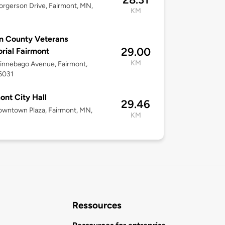
orgerson Drive, Fairmont, MN,
KM
n County Veterans
29.00
ial Fairmont
KM
innebago Avenue, Fairmont,
6031
ont City Hall
29.46
wntown Plaza, Fairmont, MN,
KM
Ressources