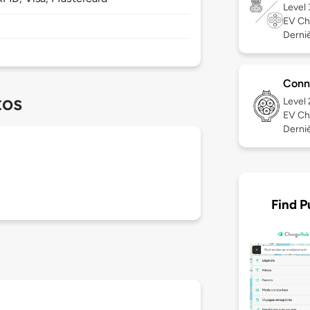
Level
EV Ch
Dernièr
Conn
tos
Level
EV Ch
Dernièr
Find P