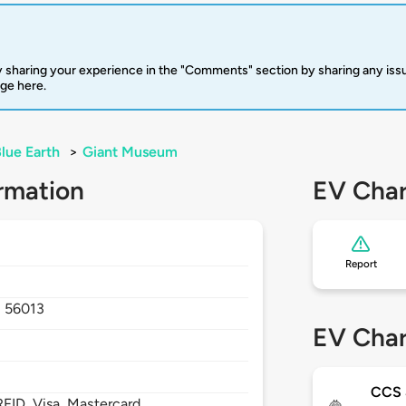
 sharing your experience in the "Comments" section by sharing any is
rge here.
lue Earth
>
Giant Museum
rmation
EV Char
Report
,
56013
EV Char
CCS
FID, Visa, Mastercard