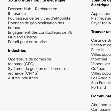
Solutions de mobilité électrique
Solution d
électrique
Passport Hub - Recharge en
Itinérance
Applicatio
Fournisseur de Services d'eMobilité
Planificate
Données de géolocalisation des
Payer for 
bornes
Trouver un
Engagement des conducteurs de VE
Plug and Charge
Carte de B
Portail pour entreprise
Réseaux d
Par Ville
Industries
Villes popu
Opérateurs de bornes de
Montréal
recharge(CPO)
Vancouver
Système de gestion des bornes de
Québec
recharge (CPMS)
Villes popu
Autres Industries
Los Angele
San Franci
Portland
Communau
Abonneme
Campagne 