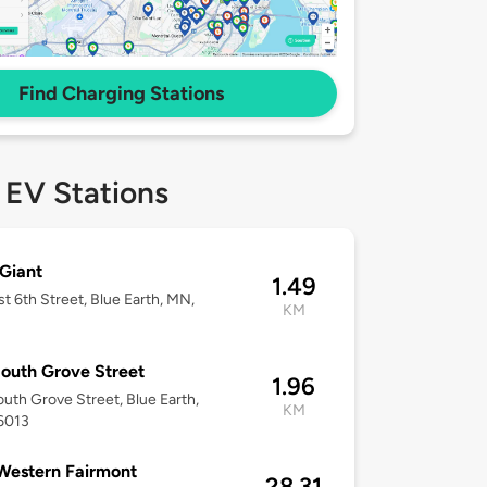
Find Charging Stations
 EV Stations
Giant
1.49
st 6th Street, Blue Earth, MN,
KM
outh Grove Street
1.96
uth Grove Street, Blue Earth,
KM
6013
Western Fairmont
28.31