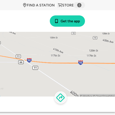
FIND A STATION
STORE
Get the app