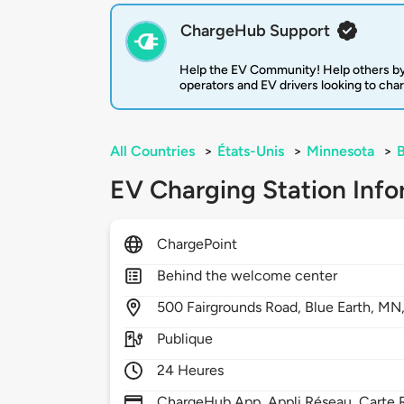
ChargeHub Support
Help the EV Community! Help others by
operators and EV drivers looking to cha
All Countries
>
États-Unis
>
Minnesota
>
B
EV Charging Station Info
ChargePoint
Behind the welcome center
500
Fairgrounds Road,
Blue Earth,
MN
Publique
24 Heures
ChargeHub App, Appli Réseau, Carte R