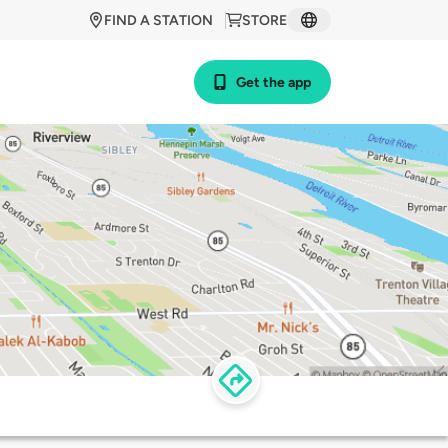
FIND A STATION
STORE
Get the app