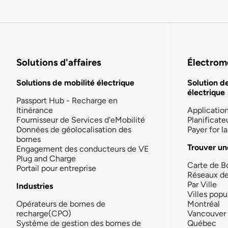
Solutions d'affaires
Électromo
Solutions de mobilité électrique
Solution d
électrique
Passport Hub - Recharge en
Itinérance
Applicatio
Fournisseur de Services d'eMobilité
Planificate
Données de géolocalisation des
Payer for 
bornes
Trouver un
Engagement des conducteurs de VE
Plug and Charge
Carte de B
Portail pour entreprise
Réseaux d
Par Ville
Industries
Villes popu
Opérateurs de bornes de
Montréal
recharge(CPO)
Vancouver
Système de gestion des bornes de
Québec