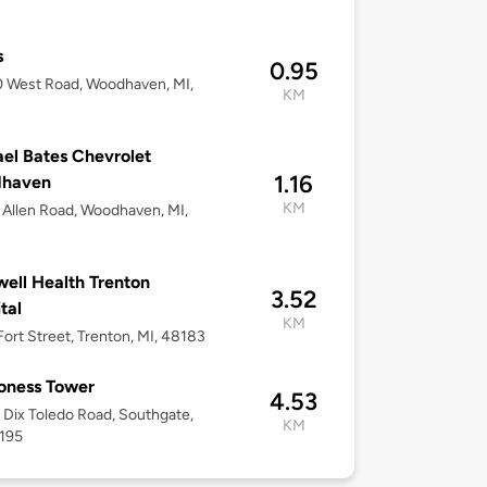
s
0.95
 West Road, Woodhaven, MI,
KM
el Bates Chevrolet
1.16
haven
KM
Allen Road, Woodhaven, MI,
ell Health Trenton
3.52
tal
KM
ort Street, Trenton, MI, 48183
oness Tower
4.53
Dix Toledo Road, Southgate,
KM
8195