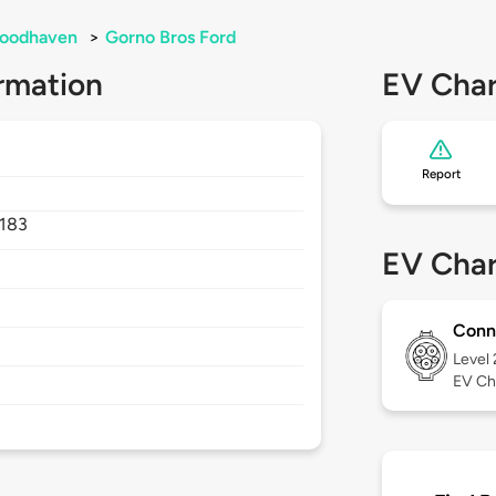
oodhaven
>
Gorno Bros Ford
rmation
EV Char
Report
183
EV Char
Conn
Level
EV Ch