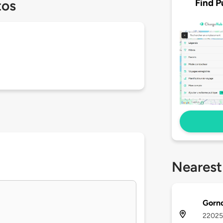
Find P
tos
Nearest
Gorn
22025 