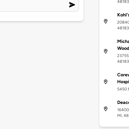
48183
Kohl'
20840
48183
Micha
Wood
23755 
48183
Corew
Hospi
5450 F
Deac
16400 
MI, 4