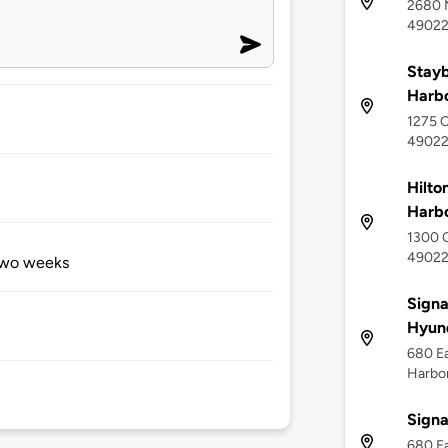
2680 M
4902
Stayb
Harb
1275 C
4902
Hilto
Harb
1300 C
4902
 two weeks
Signa
Hyun
680 Ea
Harbor
Signa
680 Ea