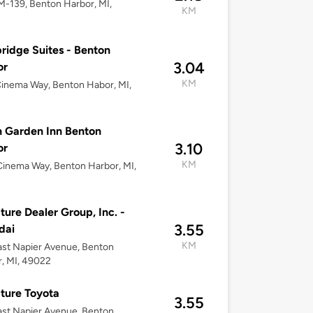
-139, Benton Harbor, MI,
KM
2
ridge Suites - Benton
3.04
or
KM
inema Way, Benton Habor, MI,
2
n Garden Inn Benton
3.10
or
KM
inema Way, Benton Harbor, MI,
2
ture Dealer Group, Inc. -
3.55
dai
KM
st Napier Avenue, Benton
, MI, 49022
ture Toyota
3.55
st Napier Avenue, Benton