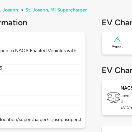
. Joseph
>
St. Joseph, MI Supercharger
rmation
EV Char
Report
t open to NACS Enabled Vehicles with
5
EV Char
NAC
Level
3
EV Ch
location/supercharger/stjosephsupercharger