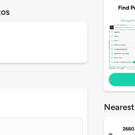
Find P
tos
Nearest
2680 