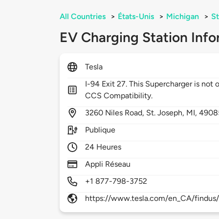
All Countries
>
États-Unis
>
Michigan
>
St
EV Charging Station Info
Tesla
I-94 Exit 27. This Supercharger is no
CCS Compatibility.
3260
Niles Road,
St. Joseph,
MI,
4908
Publique
24 Heures
Appli Réseau
+1 877-798-3752
https://www.tesla.com/en_CA/findus/