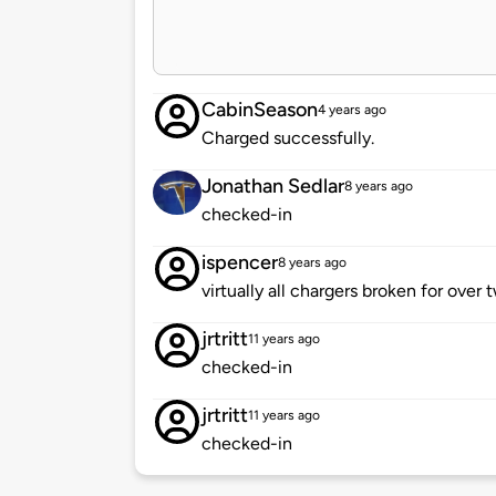
CabinSeason
4 years ago
Charged successfully.
Jonathan Sedlar
8 years ago
checked-in
ispencer
8 years ago
virtually all chargers broken for over
jrtritt
11 years ago
checked-in
jrtritt
11 years ago
checked-in