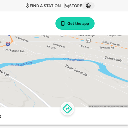
FIND A STATION
STORE
Get the app
s