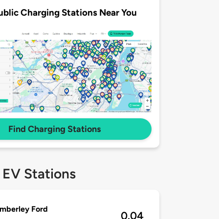
ublic Charging Stations Near You
Find Charging Stations
 EV Stations
mberley Ford
0.04