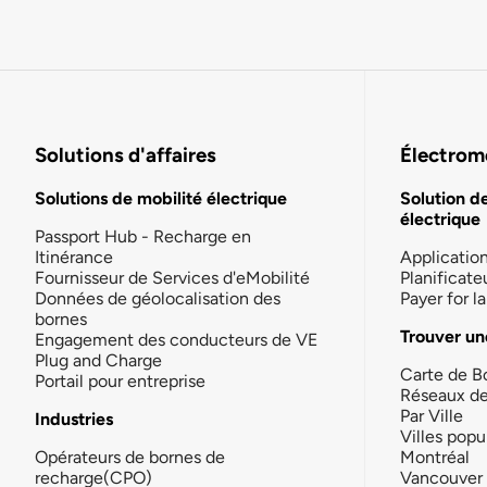
Solutions d'affaires
Électromo
Solutions de mobilité électrique
Solution d
électrique
Passport Hub - Recharge en
Itinérance
Applicatio
Fournisseur de Services d'eMobilité
Planificate
Données de géolocalisation des
Payer for 
bornes
Trouver un
Engagement des conducteurs de VE
Plug and Charge
Carte de B
Portail pour entreprise
Réseaux d
Par Ville
Industries
Villes popu
Opérateurs de bornes de
Montréal
recharge(CPO)
Vancouver