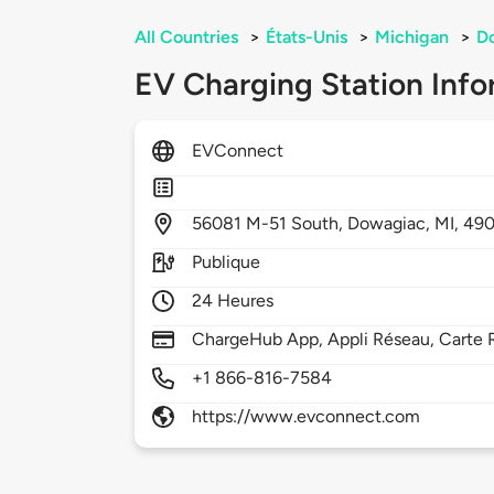
All Countries
>
États-Unis
>
Michigan
>
D
EV Charging Station Info
EVConnect
56081
M-51 South,
Dowagiac,
MI,
49
Publique
24 Heures
ChargeHub App, Appli Réseau, Carte 
+1 866-816-7584
https://www.evconnect.com