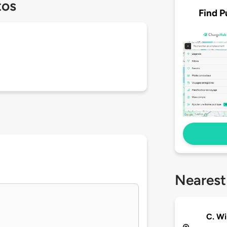
tos
Find P
Nearest
C. Wi