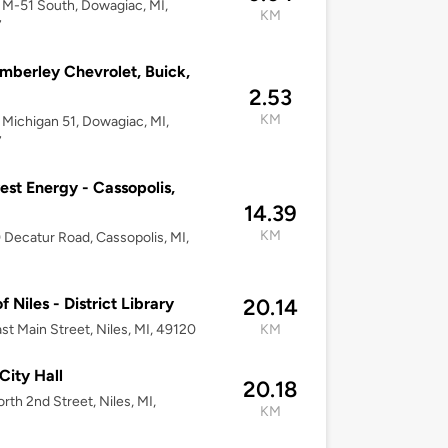
M-51 South, Dowagiac, MI,
KM
7
mberley Chevrolet, Buick,
2.53
KM
Michigan 51, Dowagiac, MI,
7
st Energy - Cassopolis,
14.39
KM
Decatur Road, Cassopolis, MI,
f Niles - District Library
20.14
st Main Street, Niles, MI, 49120
KM
 City Hall
20.18
rth 2nd Street, Niles, MI,
KM