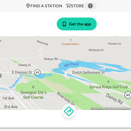
FIND A STATION
STORE
Get the app