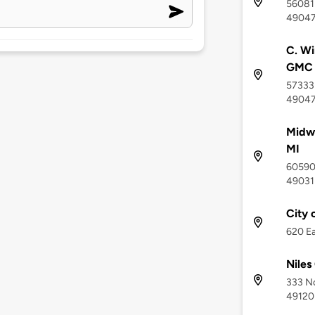
56081 
4904
C. Wi
GMC
57333 
4904
Midwe
MI
60590 
49031
City o
620 Ea
Niles
333 No
49120