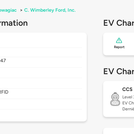
owagiac
>
C. Wimberley Ford, Inc.
rmation
EV Char
Report
047
EV Char
CCS
RFID
Level
EV Ch
Derniè