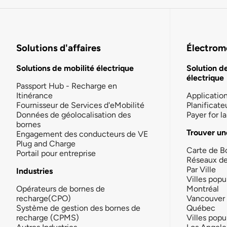
Solutions d'affaires
Électromo
Solutions de mobilité électrique
Solution d
électrique
Passport Hub - Recharge en
Itinérance
Applicatio
Fournisseur de Services d'eMobilité
Planificate
Données de géolocalisation des
Payer for 
bornes
Trouver un
Engagement des conducteurs de VE
Plug and Charge
Carte de B
Portail pour entreprise
Réseaux d
Par Ville
Industries
Villes popu
Opérateurs de bornes de
Montréal
recharge(CPO)
Vancouver
Système de gestion des bornes de
Québec
recharge (CPMS)
Villes popu