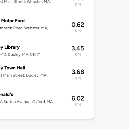
st Main Street, Webster, MA,
KM
 Motor Ford
0.62
ompson Road, Webster, MA,
KM
y Library
3.45
12, Dudley, MA, 01571
KM
y Town Hall
3.68
t Main Street, Dudley, MA,
KM
nald's
6.02
6A Sutton Avenue, Oxford, MA,
KM