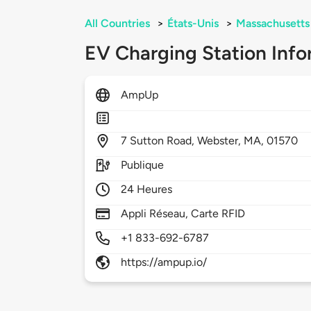
All Countries
>
États-Unis
>
Massachusetts
EV Charging Station Info
AmpUp
7
Sutton Road,
Webster,
MA,
01570
Publique
24 Heures
Appli Réseau, Carte RFID
+1 833-692-6787
https://ampup.io/