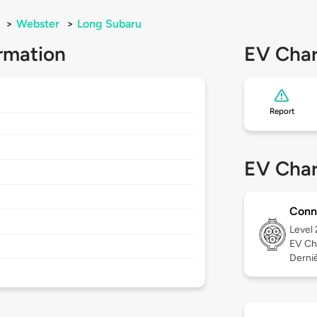
>
Webster
>
Long Subaru
rmation
EV Char
Report
EV Char
Conn
Level
EV Ch
Derniè