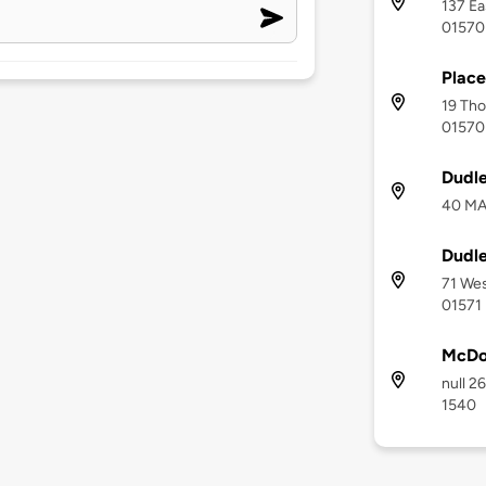
137 Ea
01570
Place
19 Th
01570
Dudle
40 MA-
Dudle
71 Wes
01571
McDo
null 2
1540