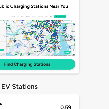
ublic Charging Stations Near You
Find Charging Stations
 EV Stations
a
0.59