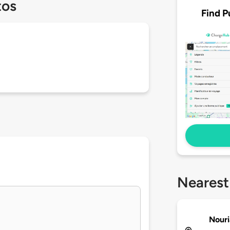
tos
Find P
Nearest
Nouri