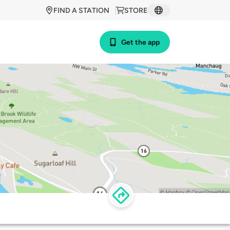
FIND A STATION
STORE
Get the app