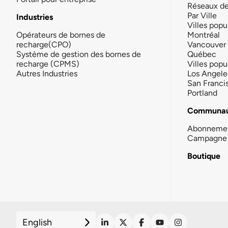
Réseaux d
Par Ville
Industries
Villes popu
Opérateurs de bornes de
Montréal
recharge(CPO)
Vancouver
Système de gestion des bornes de
Québec
recharge (CPMS)
Villes popu
Autres Industries
Los Angele
San Franci
Portland
Communau
Abonneme
Campagne 
Boutique
English