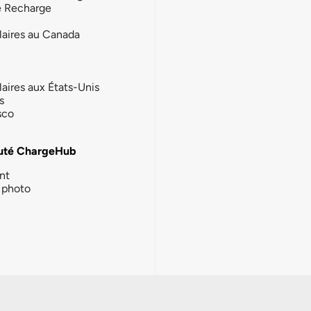
e Recharge
laires au Canada
laires aux États-Unis
s
sco
té ChargeHub
nt
photo