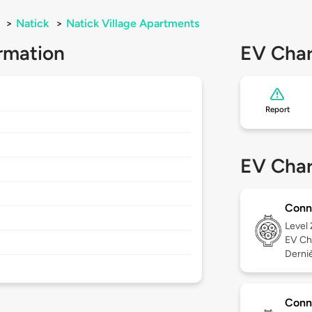
>
Natick
>
Natick Village Apartments
rmation
EV Char
Report
EV Char
Conn
Level
EV Ch
Dernièr
Conn