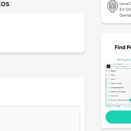
tos
Level
EV Ch
Derniè
Find P