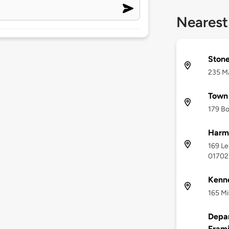
Nearest
Ston
235 MA
Town 
179 Bo
Harm
169 Le
01702
Kenn
165 Mi
Depa
Fram