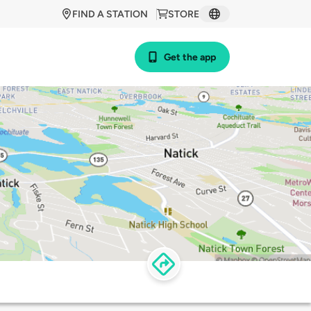
FIND A STATION
STORE
Get the app