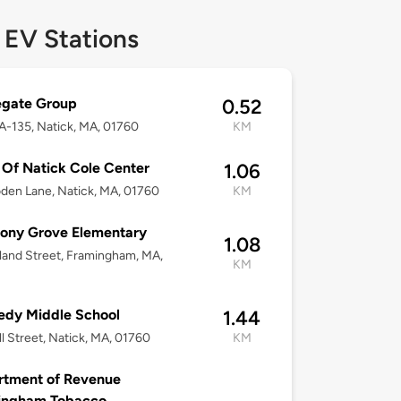
 EV Stations
egate Group
0.52
-135, Natick, MA, 01760
KM
Of Natick Cole Center
1.06
den Lane, Natick, MA, 01760
KM
ony Grove Elementary
1.08
land Street, Framingham, MA,
KM
edy Middle School
1.44
ll Street, Natick, MA, 01760
KM
rtment of Revenue
ingham Tobacco