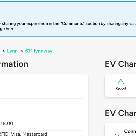
 sharing your experience in the "Comments" section by sharing any is
rge here.
>
Lynn
>
671 lynnway
rmation
EV Char
Report
EV Char
 18:00
Conn
FID, Visa, Mastercard