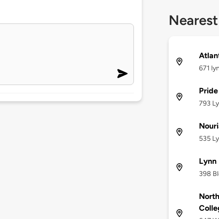
Nearest
Atlan
671 ly
Pride
793 Ly
Nouri
535 Ly
Lynn 
398 Bl
Nort
Colle