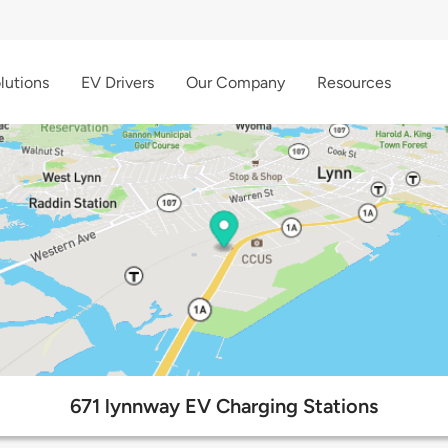
lutions
EV Drivers
Our Company
Resources
671 lynnway EV Charging Stations