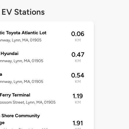
 EV Stations
tic Toyota Atlantic Lot
0.06
nnway, Lynn, MA, 01905
KM
 Hyundai
0.47
nnway, Lynn, MA, 01905
KM
a
0.54
nnway, Lynn, MA, 01905
KM
Ferry Terminal
1.19
ossom Street, Lynn, MA, 01905
KM
h Shore Community
1.91
ge