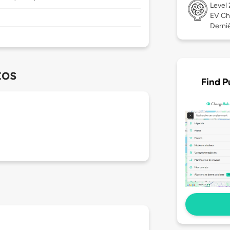
Level
EV Ch
Dernièr
tos
Find P