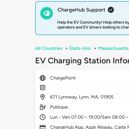
ChargeHub Support
Help the EV Community! Help others by
operators and EV drivers looking to cha
All Countries
>
États-Unis
>
Massachusetts
EV Charging Station Info
ChargePoint
671
Lynnway,
Lynn,
MA,
01905
Publique
Lun - Ven 07:00 ~ 19:00/Sam 08:00 ~
ChargeHub App, Appli Réseau, Carte R