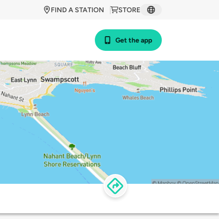
FIND A STATION
STORE
Get the app