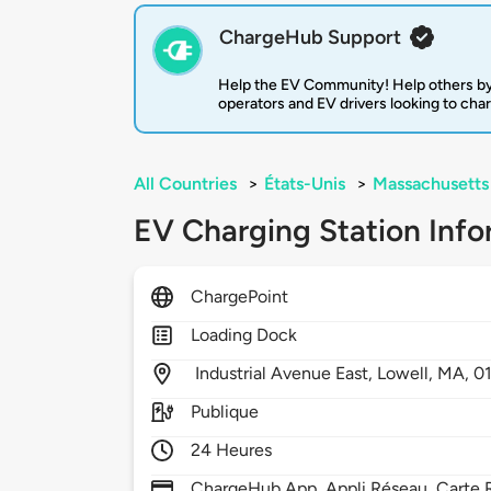
ChargeHub Support
Help the EV Community! Help others by
operators and EV drivers looking to cha
All Countries
>
États-Unis
>
Massachusetts
EV Charging Station Info
ChargePoint
Loading Dock
Industrial Avenue East,
Lowell,
MA,
0
Publique
24 Heures
ChargeHub App, Appli Réseau, Carte R