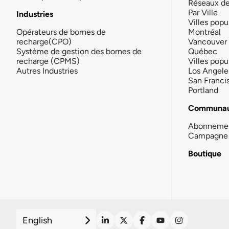
Réseaux d
Par Ville
Industries
Villes popu
Opérateurs de bornes de
Montréal
recharge(CPO)
Vancouver
Système de gestion des bornes de
Québec
recharge (CPMS)
Villes popu
Autres Industries
Los Angele
San Franci
Portland
Communau
Abonneme
Campagne 
Boutique
English