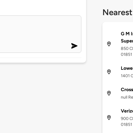
Nearest
G M I
Supe
850 Ch
01851
Lowel
1401 G
Cross
null R
Veriz
900 Ch
01851