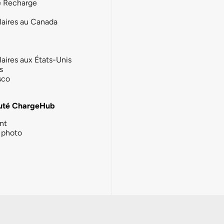
e Recharge
laires au Canada
laires aux États-Unis
s
sco
té ChargeHub
nt
photo