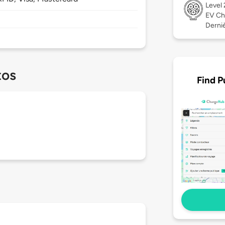
Level
EV Ch
Derniè
tos
Find P