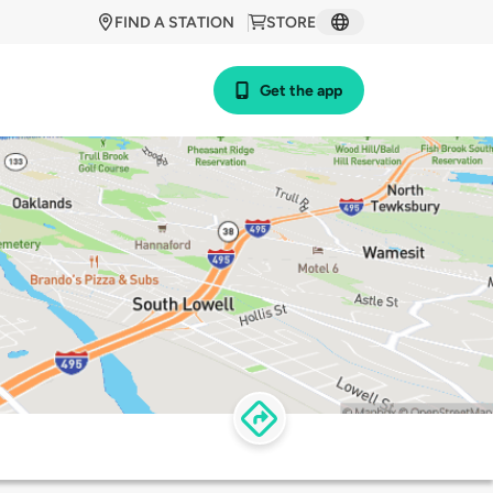
FIND A STATION
STORE
Get the app