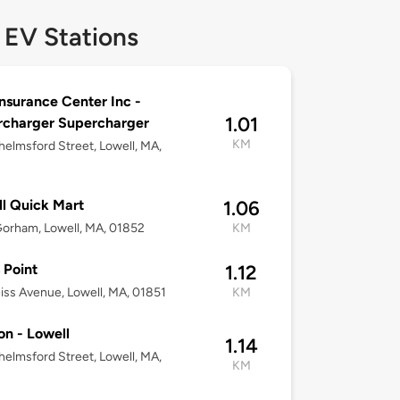
 EV Stations
nsurance Center Inc -
1.01
rcharger Supercharger
KM
elmsford Street, Lowell, MA,
l Quick Mart
1.06
orham, Lowell, MA, 01852
KM
 Point
1.12
eiss Avenue, Lowell, MA, 01851
KM
on - Lowell
1.14
elmsford Street, Lowell, MA,
KM