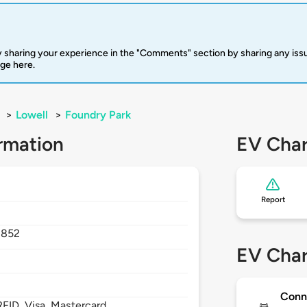
 sharing your experience in the "Comments" section by sharing any is
rge here.
>
Lowell
>
Foundry Park
rmation
EV Char
Report
1852
EV Char
Conn
FID, Visa, Mastercard