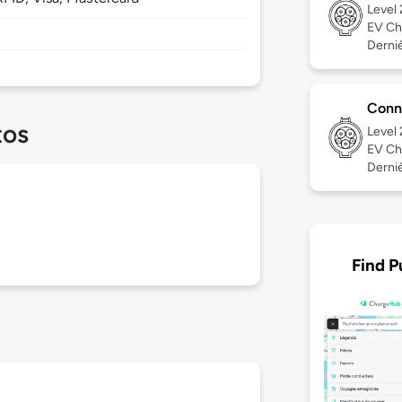
Level
EV Ch
Derniè
Conn
tos
Level
EV Ch
Derniè
Find P