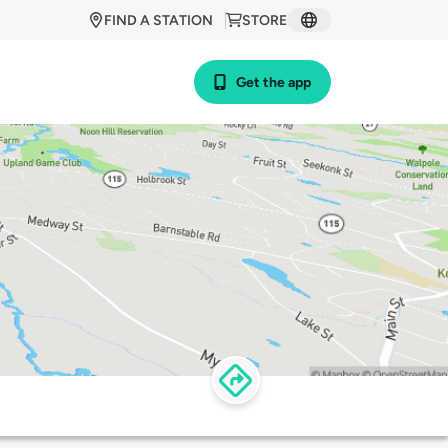
FIND A STATION
STORE
Get the app