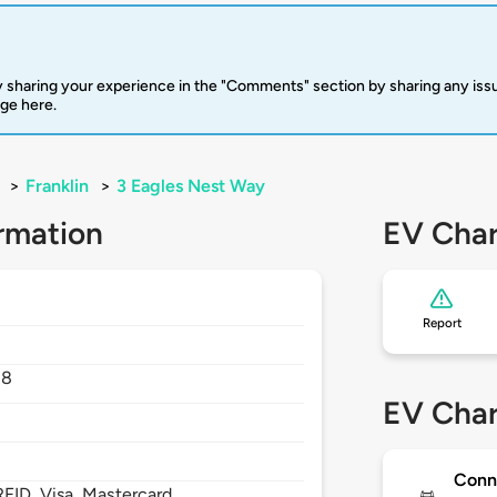
 sharing your experience in the "Comments" section by sharing any is
rge here.
>
Franklin
>
3 Eagles Nest Way
rmation
EV Char
Report
38
EV Char
Conn
FID, Visa, Mastercard