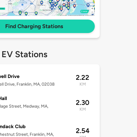
Find Charging Stations
 EV Stations
ell Drive
2.22
ll Drive, Franklin, MA, 02038
KM
Hall
2.30
llage Street, Medway, MA,
KM
3
ondack Club
2.54
estnut Street, Franklin, MA,