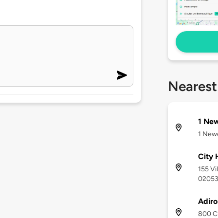
Nearest
1 New
1 Newe
City 
155 Vi
0205
Adir
800 Ch