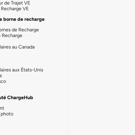
ur de Trajet VE
la Recharge VE
e borne de recharge
ornes de Recharge
e Recharge
laires au Canada
laires aux États-Unis
s
sco
té ChargeHub
nt
photo