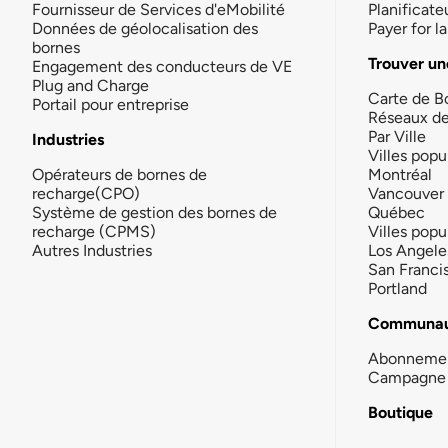
Fournisseur de Services d'eMobilité
Planificate
Données de géolocalisation des
Payer for 
bornes
Trouver un
Engagement des conducteurs de VE
Plug and Charge
Carte de B
Portail pour entreprise
Réseaux d
Par Ville
Industries
Villes popu
Opérateurs de bornes de
Montréal
recharge(CPO)
Vancouver
Système de gestion des bornes de
Québec
recharge (CPMS)
Villes popu
Autres Industries
Los Angele
San Franci
Portland
Communau
Abonneme
Campagne 
Boutique