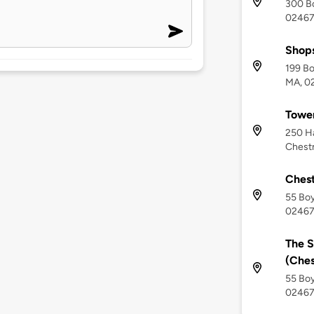
300 Bo
0246
Shops
199 Bo
MA, 0
Tower
250 H
Chestn
Chest
55 Boy
0246
The S
(Ches
55 Boy
0246