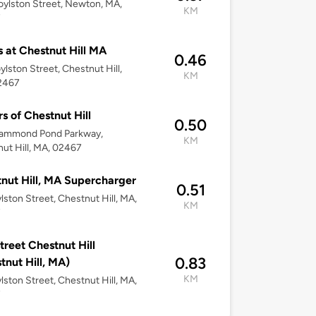
ylston Street, Newton, MA,
KM
7
 at Chestnut Hill MA
0.46
ylston Street, Chestnut Hill,
KM
2467
s of Chestnut Hill
0.50
ammond Pond Parkway,
KM
ut Hill, MA, 02467
nut Hill, MA Supercharger
0.51
lston Street, Chestnut Hill, MA,
KM
7
treet Chestnut Hill
0.83
tnut Hill, MA)
KM
lston Street, Chestnut Hill, MA,
7