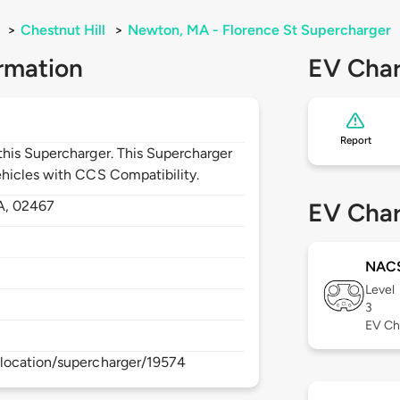
>
Chestnut Hill
>
Newton, MA - Florence St Supercharger
rmation
EV Char
Report
his Supercharger. This Supercharger
hicles with CCS Compatibility.
A,
02467
EV Char
NAC
Level
3
EV Ch
location/supercharger/19574