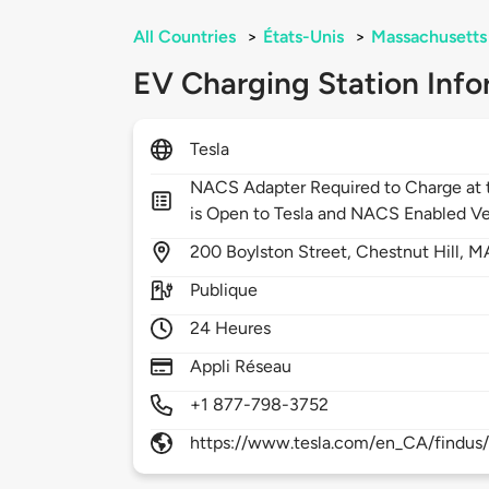
All Countries
>
États-Unis
>
Massachusetts
EV Charging Station Info
Tesla
NACS Adapter Required to Charge at t
is Open to Tesla and NACS Enabled Ve
200
Boylston Street,
Chestnut Hill,
M
Publique
24 Heures
Appli Réseau
+1 877-798-3752
https://www.tesla.com/en_CA/findus/