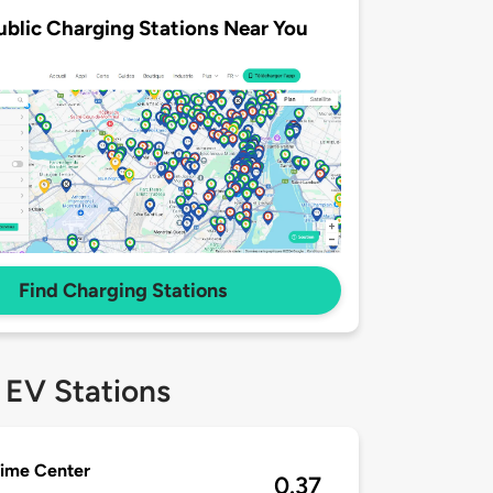
ublic Charging Stations Near You
Find Charging Stations
 EV Stations
Time Center
0.37