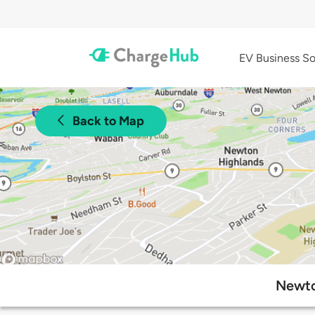
EV Business So
Back to Map
Newto