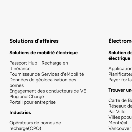
Solutions d'affaires
Électromo
Solutions de mobilité électrique
Solution d
électrique
Passport Hub - Recharge en
Itinérance
Applicatio
Fournisseur de Services d'eMobilité
Planificate
Données de géolocalisation des
Payer for 
bornes
Trouver un
Engagement des conducteurs de VE
Plug and Charge
Carte de B
Portail pour entreprise
Réseaux d
Par Ville
Industries
Villes popu
Opérateurs de bornes de
Montréal
recharge(CPO)
Vancouver