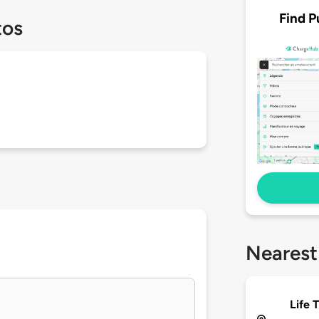
Find P
tos
Nearest
Life 