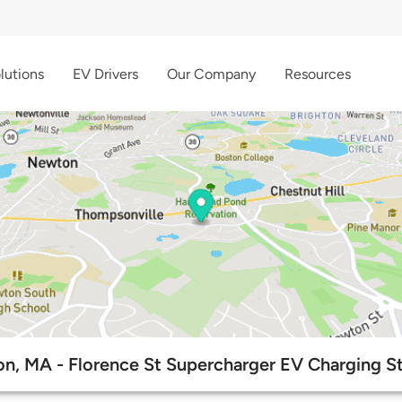
lutions
EV Drivers
Our Company
Resources
n, MA - Florence St Supercharger EV Charging St