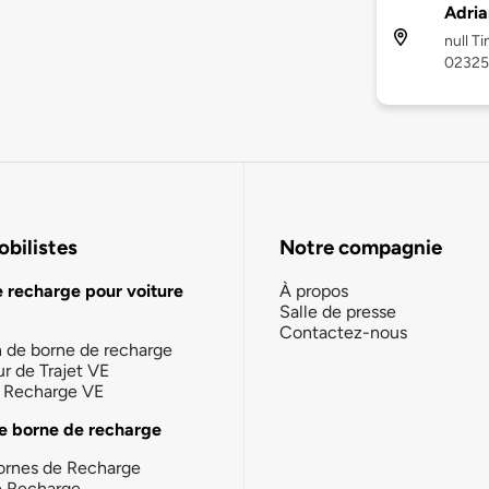
Adria
null T
02325
bilistes
Notre compagnie
e recharge pour voiture
À propos
Salle de presse
Contactez-nous
n de borne de recharge
ur de Trajet VE
la Recharge VE
e borne de recharge
ornes de Recharge
e Recharge