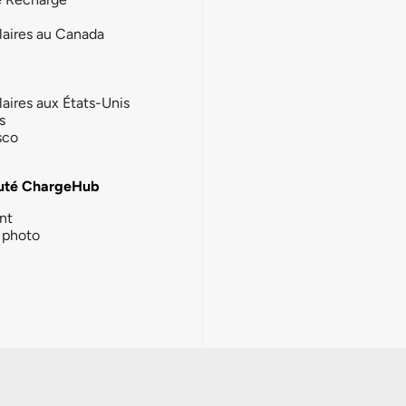
laires au Canada
laires aux États-Unis
s
sco
té ChargeHub
nt
photo