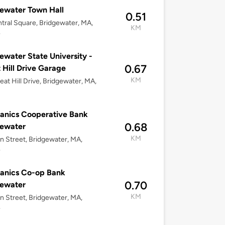
ewater Town Hall
0.51
tral Square, Bridgewater, MA,
KM
4
ewater State University -
0.67
 Hill Drive Garage
KM
eat Hill Drive, Bridgewater, MA,
anics Cooperative Bank
0.68
gewater
KM
n Street, Bridgewater, MA,
4
anics Co-op Bank
0.70
gewater
KM
n Street, Bridgewater, MA,
4