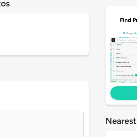
tos
Find P
Nearest