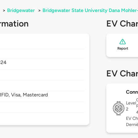
>
Bridgewater
>
Bridgewater State University Dana Mohler
rmation
EV Char
Report
324
EV Char
Conn
FID, Visa, Mastercard
Level
2
EV Ch
Derniè