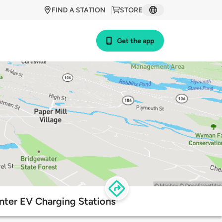
FIND A STATION
STORE
Get the app
nter EV Charging Stations