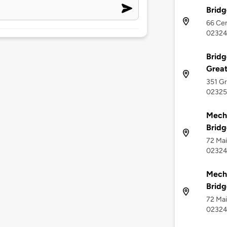
Bridg
66 Cen
0232
Bridg
Great
351 Gr
02325
Mech
Brid
72 Mai
0232
Mech
Brid
72 Mai
0232