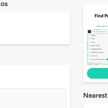
tos
Find P
Nearest