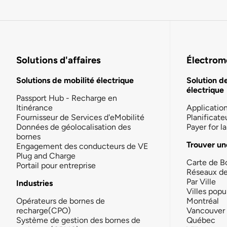
Solutions d'affaires
Électromo
Solutions de mobilité électrique
Solution d
électrique
Passport Hub - Recharge en
Itinérance
Applicatio
Fournisseur de Services d'eMobilité
Planificate
Données de géolocalisation des
Payer for 
bornes
Trouver un
Engagement des conducteurs de VE
Plug and Charge
Carte de B
Portail pour entreprise
Réseaux d
Par Ville
Industries
Villes popu
Opérateurs de bornes de
Montréal
recharge(CPO)
Vancouver
Système de gestion des bornes de
Québec