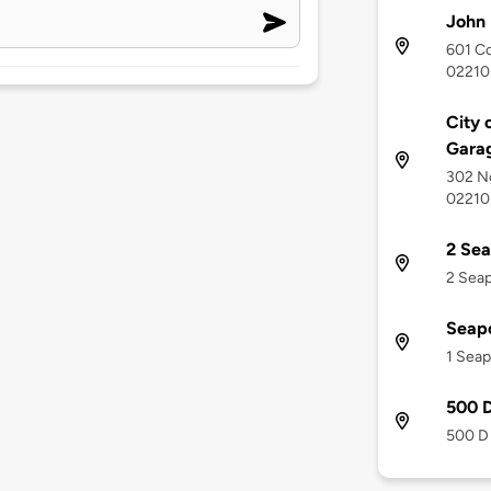
John
601 Co
02210
City 
Gara
302 No
02210
2 Sea
2 Seap
Seap
1 Seap
500 D
500 D 