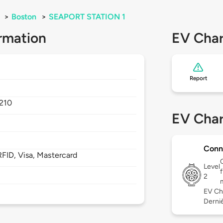
>
Boston
>
SEAPORT STATION 1
rmation
EV Char
Report
210
EV Char
Conn
FID, Visa, Mastercard
Level
2
EV Ch
Derniè