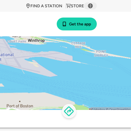
FIND A STATION
STORE
Get the app