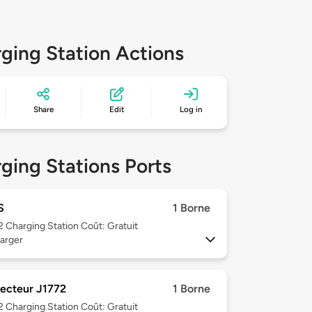
ging Station Actions
Share
Edit
Log in
ging Stations Ports
S
1 Borne
 2
Charging Station Coût: Gratuit
arger
ecteur J1772
1 Borne
 2
Charging Station Coût: Gratuit