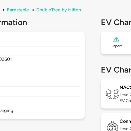
>
Barnstable
>
DoubleTree by Hilton
rmation
EV Char
Report
02601
EV Char
NAC
Level
EV Ch
arging
Conn
Level