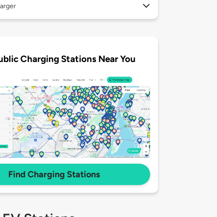
arger
ublic Charging Stations Near You
Find Charging Stations