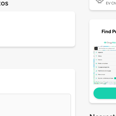
tos
EV Ch
Find P