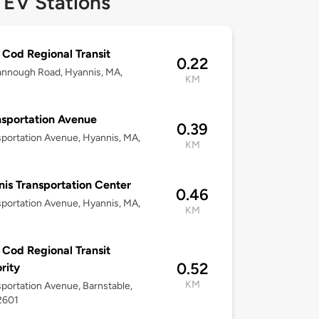
 EV Stations
Cod Regional Transit
0.22
annough Road, Hyannis, MA,
KM
nsportation Avenue
0.39
sportation Avenue, Hyannis, MA,
KM
is Transportation Center
0.46
sportation Avenue, Hyannis, MA,
KM
Cod Regional Transit
0.52
rity
KM
sportation Avenue, Barnstable,
2601