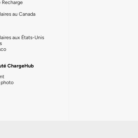
e Recharge
laires au Canada
laires aux États-Unis
s
sco
té ChargeHub
nt
photo