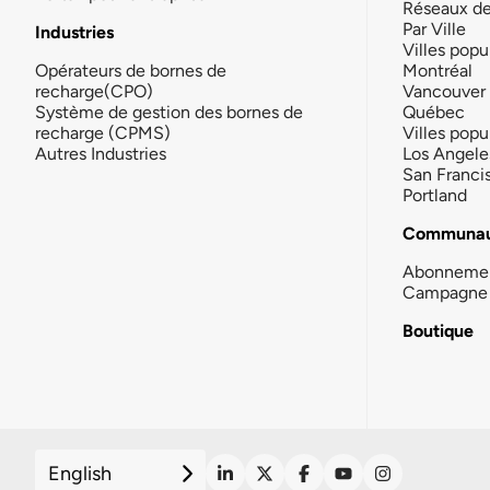
Réseaux d
Par Ville
Industries
Villes popu
Opérateurs de bornes de
Montréal
recharge(CPO)
Vancouver
Système de gestion des bornes de
Québec
recharge (CPMS)
Villes popu
Autres Industries
Los Angele
San Franci
Portland
Communau
Abonneme
Campagne 
Boutique
English