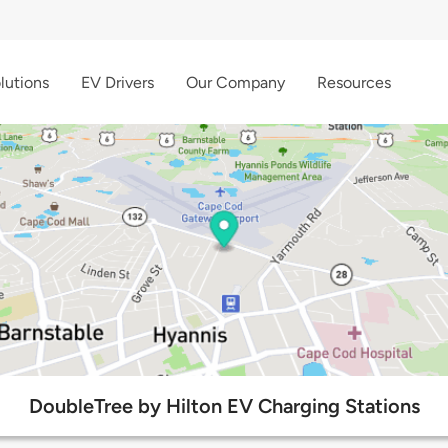
lutions
EV Drivers
Our Company
Resources
DoubleTree by Hilton EV Charging Stations