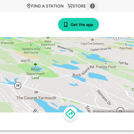
FIND A STATION
STORE
Get the app