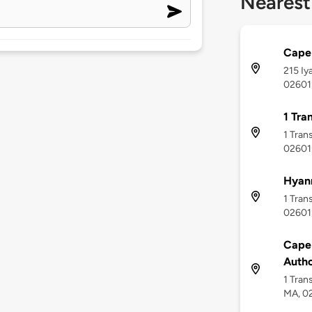
Nearest
Cape 
215 Iy
02601
1 Tra
1 Tran
02601
Hyann
1 Tran
02601
Cape 
Autho
1 Tran
MA, 0