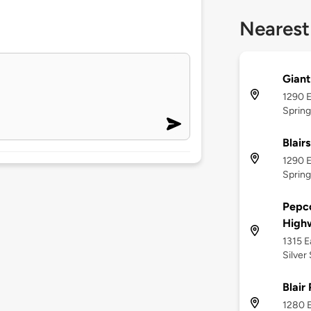
Nearest
Giant
1290 E
Spring
Blair
1290 E
Spring
Pepco
High
1315 
Silver
Blair
1280 E