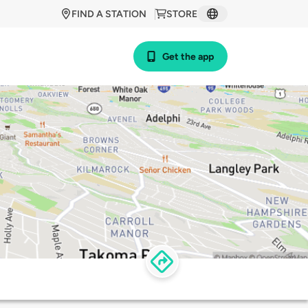
FIND A STATION
STORE
Get the app