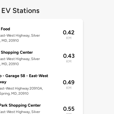
 EV Stations
 Food
0.42
ast-West Highway, Silver
KM
, MD, 20910
s Shopping Center
0.43
ast-West Highway, Silver
KM
, MD, 20910
 - Garage 58 - East-West
0.49
way
KM
East-West Highway 20910A,
 Spring, MD, 20910
 Park Shopping Center
0.55
ast-West Highway, Silver