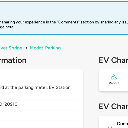
 sharing your experience in the "Comments" section by sharing any is
rge here.
lver Spring
>
Mcdot-Parking
rmation
EV Char
Report
aid at the parking meter. EV Station
D,
20910
EV Char
Conn