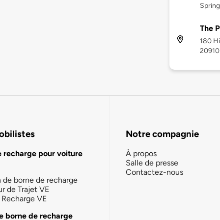
Spring
The P
180 Hi
20910
bilistes
Notre compagnie
e recharge pour voiture
À propos
Salle de presse
Contactez-nous
n de borne de recharge
ur de Trajet VE
la Recharge VE
e borne de recharge