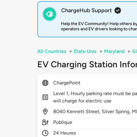
ChargeHub Support
Help the EV Community! Help others by
operators and EV drivers looking to cha
All Countries
>
États-Unis
>
Maryland
>
Si
EV Charging Station Info
ChargePoint
Level 1, Hourly parking rate must be p
will charge for electric use
8040
Kennett Street,
Silver Spring,
M
Publique
24 Heures