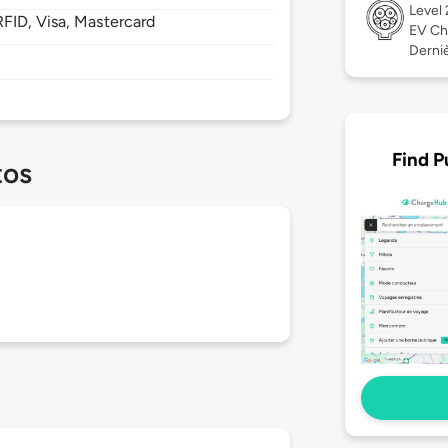
Level
FID, Visa, Mastercard
EV Ch
Derniè
Find P
tos