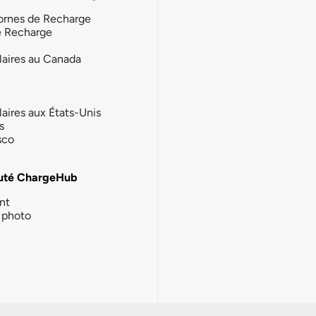
ornes de Recharge
e Recharge
laires au Canada
laires aux États-Unis
s
sco
té ChargeHub
nt
photo