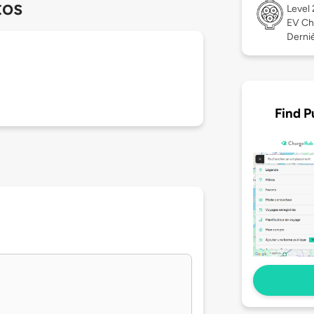
tos
Level
EV Ch
Dernièr
Find P