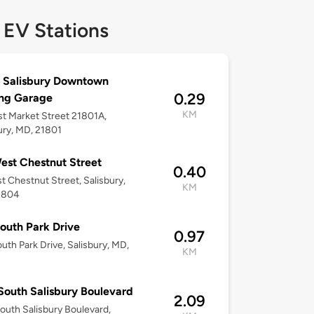
 EV Stations
 Salisbury Downtown
0.29
ing Garage
KM
st Market Street 21801A,
ury, MD, 21801
est Chestnut Street
0.40
t Chestnut Street, Salisbury,
KM
1804
outh Park Drive
0.97
uth Park Drive, Salisbury, MD,
KM
South Salisbury Boulevard
2.09
outh Salisbury Boulevard,