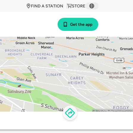
FIND A STATION
STORE
Get the app