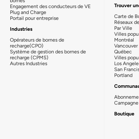
bornes
Trouver un
Engagement des conducteurs de VE
Plug and Charge
Carte de B
Portail pour entreprise
Réseaux d
Par Ville
Industries
Villes popu
Opérateurs de bornes de
Montréal
recharge(CPO)
Vancouver
Système de gestion des bornes de
Québec
recharge (CPMS)
Villes popu
Autres Industries
Los Angele
San Franci
Portland
Communau
Abonneme
Campagne 
Boutique