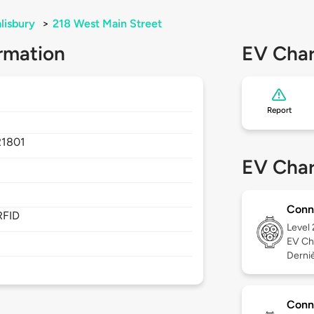
lisbury
>
218 West Main Street
rmation
EV Char
Report
21801
EV Char
Conn
RFID
Level
EV Ch
Derniè
Conn