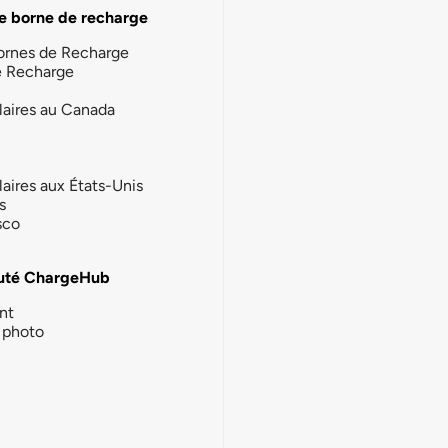
e borne de recharge
ornes de Recharge
e Recharge
laires au Canada
laires aux États-Unis
s
sco
té ChargeHub
nt
photo