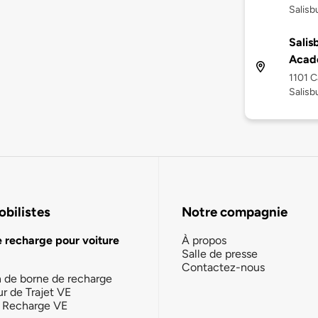
Salisb
Salis
Acad
1101 
Salisb
bilistes
Notre compagnie
e recharge pour voiture
À propos
Salle de presse
Contactez-nous
n de borne de recharge
ur de Trajet VE
la Recharge VE