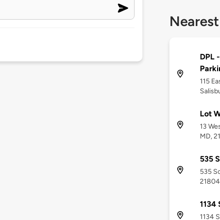
Nearest
DPL -
Park
115 Ea
Salisb
Lot W
13 Wes
MD, 2
535 S
535 So
21804
1134 
1134 S