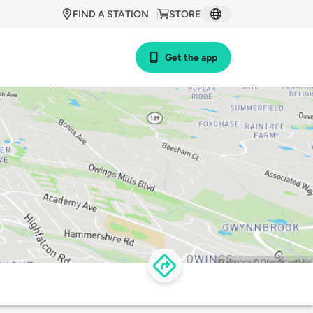
FIND A STATION
STORE
Get the app