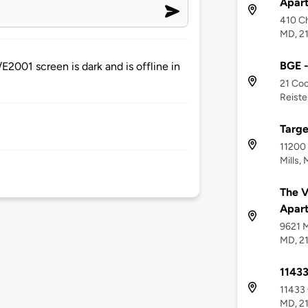
Apar
410 Ch
MD, 2
BGE -
2001 screen is dark and is offline in
21 Coc
Reiste
Targe
11200
Mills,
The V
Apar
9621 M
MD, 2
11433
11433 
MD, 2