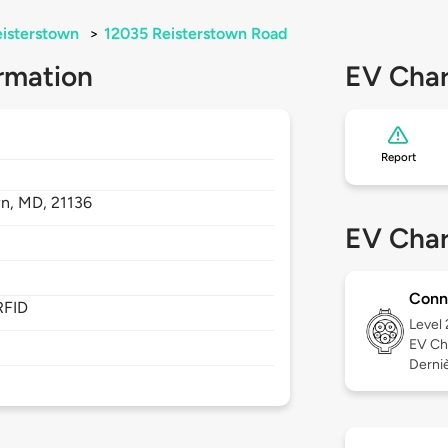
isterstown
>
12035 Reisterstown Road
rmation
EV Char
Report
wn,
MD,
21136
EV Char
Conn
RFID
Level
EV Ch
Derniè