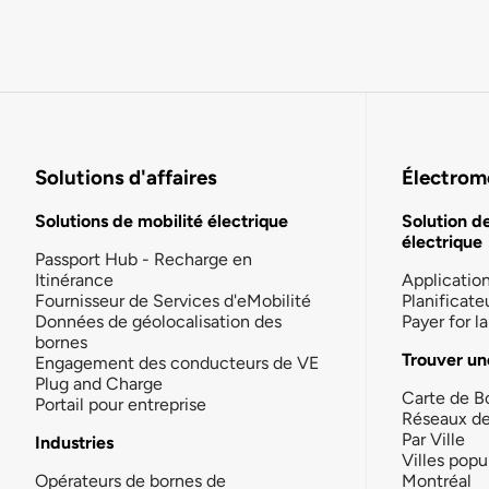
Solutions d'affaires
Électromo
Solutions de mobilité électrique
Solution d
électrique
Passport Hub - Recharge en
Itinérance
Applicatio
Fournisseur de Services d'eMobilité
Planificate
Données de géolocalisation des
Payer for 
bornes
Trouver un
Engagement des conducteurs de VE
Plug and Charge
Carte de B
Portail pour entreprise
Réseaux d
Par Ville
Industries
Villes popu
Opérateurs de bornes de
Montréal