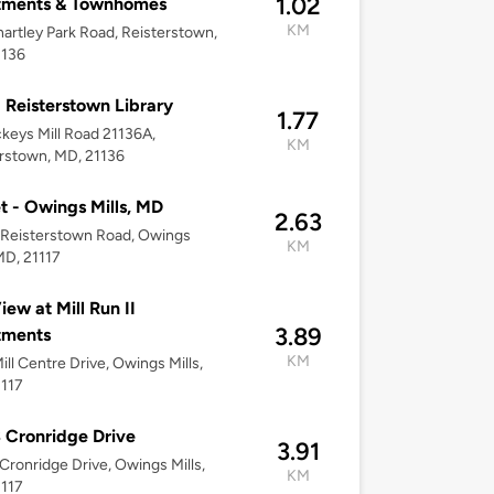
1.02
tments & Townhomes
KM
artley Park Road, Reisterstown,
1136
 Reisterstown Library
1.77
keys Mill Road 21136A,
KM
rstown, MD, 21136
t - Owings Mills, MD
2.63
 Reisterstown Road, Owings
KM
 MD, 21117
iew at Mill Run II
3.89
tments
KM
ill Centre Drive, Owings Mills,
1117
 Cronridge Drive
3.91
Cronridge Drive, Owings Mills,
KM
1117