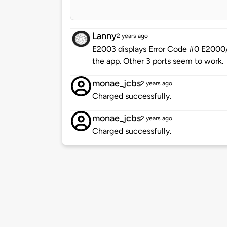
Lanny
2 years ago
E2003 displays Error Code #0 E2000/E
the app. Other 3 ports seem to work.
monae_jcbs
2 years ago
Charged successfully.
monae_jcbs
2 years ago
Charged successfully.