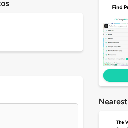
tos
Find P
Nearest
The V