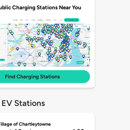
ublic Charging Stations Near You
Find Charging Stations
 EV Stations
illage of Chartleytowne