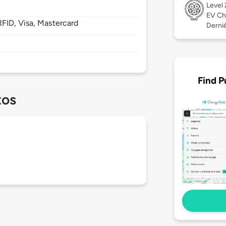
Level
EV Ch
FID, Visa, Mastercard
Derniè
Find P
tos