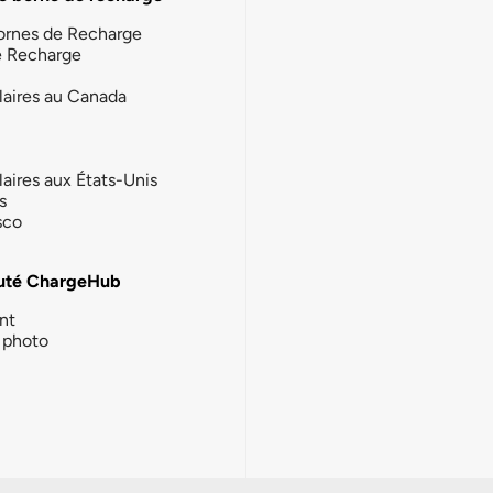
ornes de Recharge
e Recharge
laires au Canada
laires aux États-Unis
s
sco
té ChargeHub
nt
photo