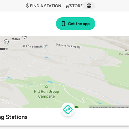
FIND A STATION
STORE
Get the app
g Stations