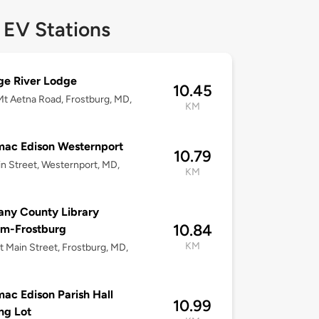
 EV Stations
ge River Lodge
10.45
t Aetna Road, Frostburg, MD,
KM
ac Edison Westernport
10.79
n Street, Westernport, MD,
KM
any County Library
10.84
em-Frostburg
KM
t Main Street, Frostburg, MD,
ac Edison Parish Hall
10.99
ng Lot