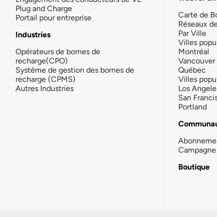
Plug and Charge
Carte de B
Portail pour entreprise
Réseaux d
Par Ville
Industries
Villes popu
Opérateurs de bornes de
Montréal
recharge(CPO)
Vancouver
Système de gestion des bornes de
Québec
recharge (CPMS)
Villes popu
Autres Industries
Los Angele
San Franci
Portland
Communau
Abonneme
Campagne 
Boutique