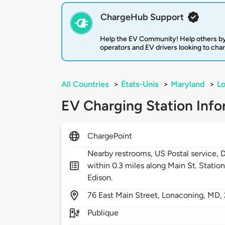
ChargeHub Support
Help the EV Community! Help others by
operators and EV drivers looking to cha
All Countries
>
États-Unis
>
Maryland
>
L
EV Charging Station Info
ChargePoint
Nearby restrooms, US Postal service, D
within 0.3 miles along Main St. Stat
Edison.
76
East Main Street,
Lonaconing,
MD,
Publique