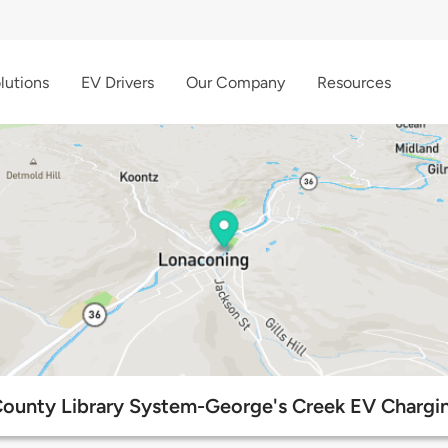
lutions
EV Drivers
Our Company
Resources
County Library System-George's Creek EV Chargin