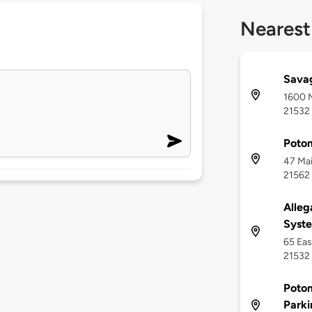
Nearest
Sava
1600 M
21532
Potom
47 Mai
21562
Alleg
Syst
65 Eas
21532
Potom
Parki