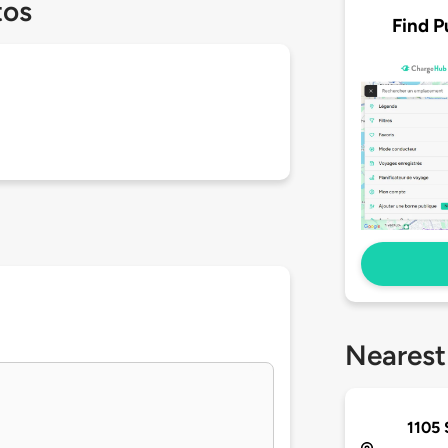
tos
Find P
Nearest
1105 