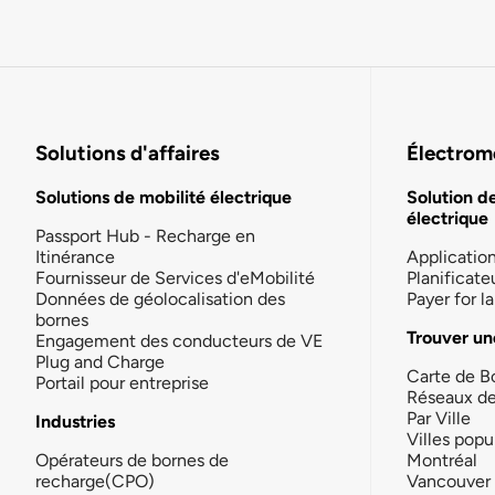
Solutions d'affaires
Électromo
Solutions de mobilité électrique
Solution d
électrique
Passport Hub - Recharge en
Itinérance
Applicatio
Fournisseur de Services d'eMobilité
Planificate
Données de géolocalisation des
Payer for 
bornes
Trouver un
Engagement des conducteurs de VE
Plug and Charge
Carte de B
Portail pour entreprise
Réseaux d
Par Ville
Industries
Villes popu
Opérateurs de bornes de
Montréal
recharge(CPO)
Vancouver