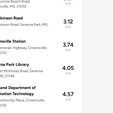
unrise Beach Road,
KM
ville, MD, 21032
binson Road
3.12
inson Road, Severna Park, MD,
KM
sville Station
3.74
enerals Highway, Crownsville,
KM
1032
na Park Library
4.05
st McKinsey Road, Severna
KM
MD, 21146
land Department of
4.57
mation Technology
KM
mmunity Place, Crownsville,
1032