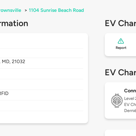
ownsville
>
1104 Sunrise Beach Road
rmation
EV Char
Report
,
MD,
21032
EV Char
Conn
RFID
Level
EV Ch
Derniè