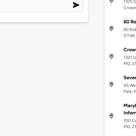
1105 S
Crowns
60 Ro
60 Rob
21146
Crown
1321 G
MD, 2
Sever
45 We
Park, 
Mary
Infor
100 Co
MD, 2