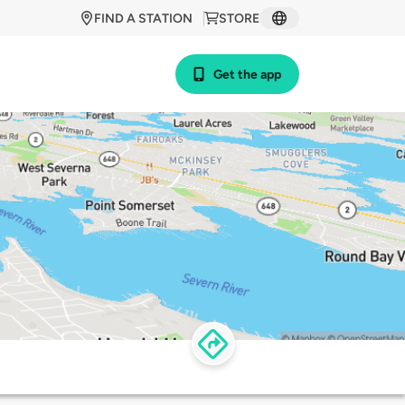
FIND A STATION
STORE
Get the app