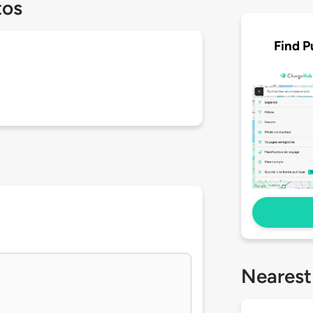
tos
Find P
Nearest