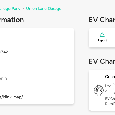
llege Park
>
Union Lane Garage
rmation
EV Char
Report
0742
EV Char
Conn
RFID
Level
2
s/blink-map/
EV Ch
Derniè