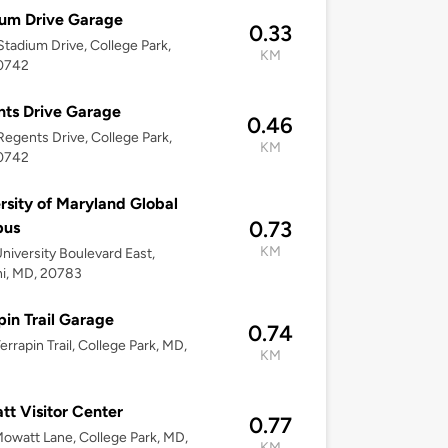
um Drive Garage
0.33
tadium Drive, College Park,
KM
0742
ts Drive Garage
0.46
egents Drive, College Park,
KM
0742
rsity of Maryland Global
0.73
us
KM
niversity Boulevard East,
i, MD, 20783
pin Trail Garage
0.74
errapin Trail, College Park, MD,
KM
2
t Visitor Center
0.77
owatt Lane, College Park, MD,
KM