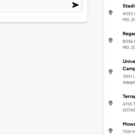
Stadi
4025 S
MD, 2
Regen
8056 R
MD, 2
Unive
Camp
3501 U
Adelph
Terra
4155 T
2074
Mowat
7591 M