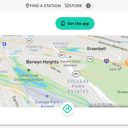
FIND A STATION
STORE
Get the app