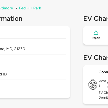
ltimore
>
Fed Hill Park
rmation
EV Char
Report
ore,
MD,
21230
EV Char
Conn
RFID
Level
2
EV Ch
Derniè