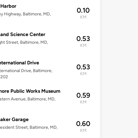
 Harbor
0.10
y Highway, Baltimore, MD,
KM
and Science Center
0.53
ght Street, Baltimore, MD,
KM
nternational Drive
0.53
ternational Drive, Baltimore,
KM
1202
more Public Works Museum
0.59
stern Avenue, Baltimore, MD,
KM
naker Garage
0.60
esident Street, Baltimore, MD,
KM