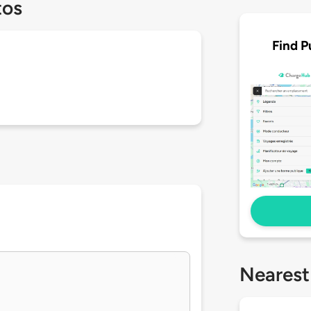
tos
Find P
Nearest