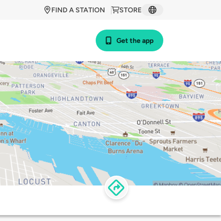
FIND A STATION
STORE
Get the app