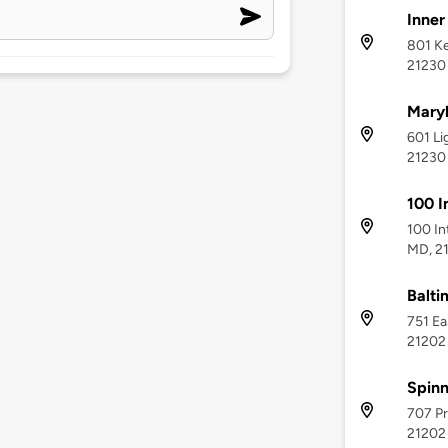
Inner
801 Ke
21230
Maryl
601 Li
21230
100 I
100 In
MD, 2
Balti
751 Ea
21202
Spin
707 Pr
21202