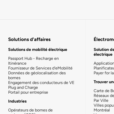
Solutions d'affaires
Électromo
Solutions de mobilité électrique
Solution d
électrique
Passport Hub - Recharge en
Itinérance
Applicatio
Fournisseur de Services d'eMobilité
Planificate
Données de géolocalisation des
Payer for 
bornes
Trouver un
Engagement des conducteurs de VE
Plug and Charge
Carte de B
Portail pour entreprise
Réseaux d
Par Ville
Industries
Villes popu
Opérateurs de bornes de
Montréal