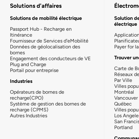
Solutions d'affaires
Électromo
Solutions de mobilité électrique
Solution d
électrique
Passport Hub - Recharge en
Itinérance
Applicatio
Fournisseur de Services d'eMobilité
Planificate
Données de géolocalisation des
Payer for 
bornes
Trouver un
Engagement des conducteurs de VE
Plug and Charge
Carte de B
Portail pour entreprise
Réseaux d
Par Ville
Industries
Villes popu
Opérateurs de bornes de
Montréal
recharge(CPO)
Vancouver
Système de gestion des bornes de
Québec
recharge (CPMS)
Villes popu
Autres Industries
Los Angele
San Franci
Portland
Communau