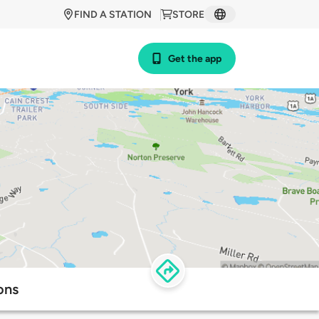
FIND A STATION
STORE
Get the app
ons