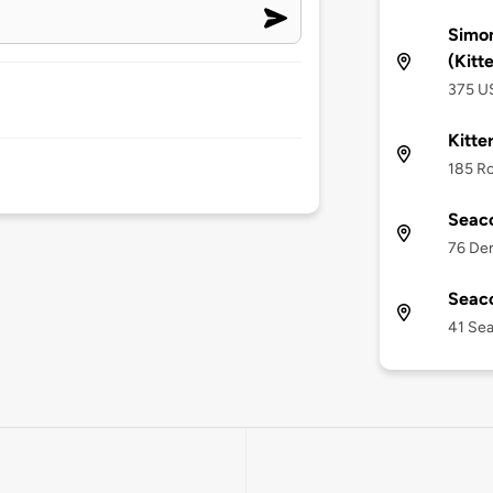
Simon
(Kitt
375 US
Kitte
185 Ro
Seaco
76 Den
Seaco
41 Sea