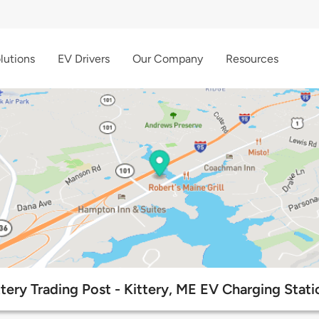
lutions
EV Drivers
Our Company
Resources
ttery Trading Post - Kittery, ME EV Charging Stati