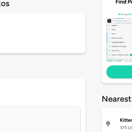
Find P
tos
Nearest
Kitte
375 US