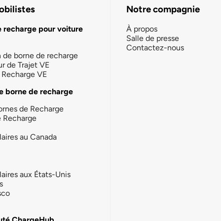
bilistes
Notre compagnie
e recharge pour voiture
À propos
Salle de presse
Contactez-nous
n de borne de recharge
ur de Trajet VE
la Recharge VE
e borne de recharge
ornes de Recharge
e Recharge
laires au Canada
laires aux États-Unis
s
sco
té ChargeHub