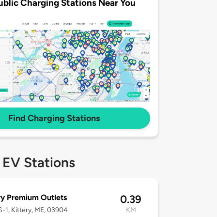
ublic Charging Stations Near You
Find Charging Stations
 EV Stations
ry Premium Outlets
0.39
-1, Kittery, ME, 03904
KM