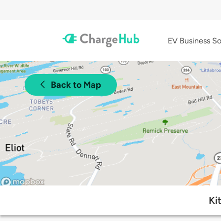
EV Business So
Back to Map
Ki