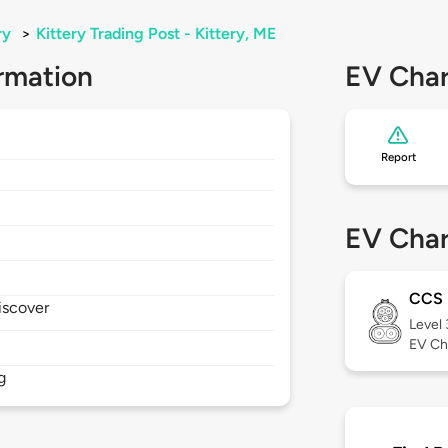
ry
>
Kittery Trading Post - Kittery, ME
rmation
EV Char
Report
EV Char
CCS
iscover
Level
EV Ch
g