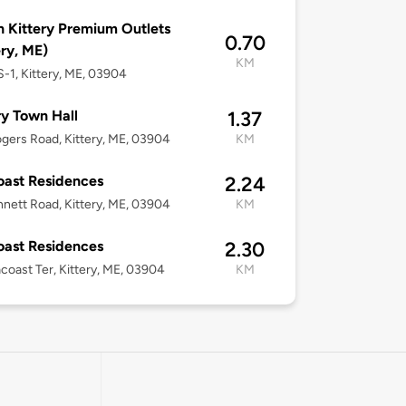
 Kittery Premium Outlets
0.70
ery, ME)
KM
-1, Kittery, ME, 03904
ry Town Hall
1.37
gers Road, Kittery, ME, 03904
KM
ast Residences
2.24
nett Road, Kittery, ME, 03904
KM
ast Residences
2.30
coast Ter, Kittery, ME, 03904
KM