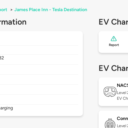
port
>
James Place Inn - Tesla Destination
rmation
EV Char
Report
32
EV Char
NAC
Level
EV Ch
arging
Conn
Level