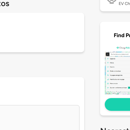
tos
EV Ch
Find P