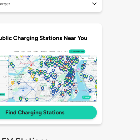
arger
ublic Charging Stations Near You
Find Charging Stations