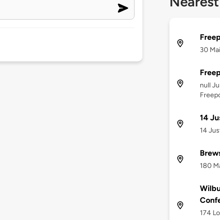
Nearest
Freep
30 Mai
Freep
null J
Freepo
14 Ju
14 Jus
Brews
180 Ma
Wilbu
Confe
174 Lo