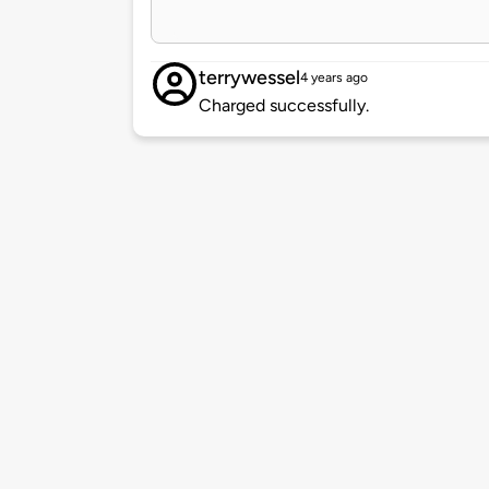
terrywessel
4 years ago
Charged successfully.