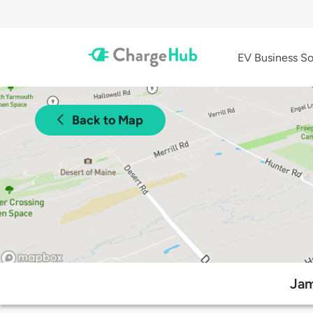
EV Business So
Back to Map
Jam