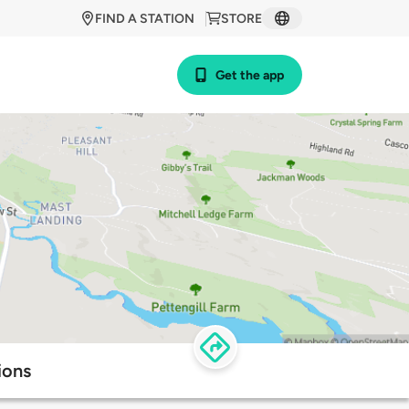
FIND A STATION
STORE
Get the app
ions