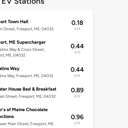
 EV Stations
ort Town Hall
0.18
n Street, Freeport, ME, 04032
KM
ort, ME Supercharger
0.44
ustins Way & Cross Street,
KM
rt, ME, 04032
stins Way
0.44
tins Way, Freeport, ME, 04032
KM
ter House Bed & Breakfast
0.89
in Street, Freeport, ME, 04032
KM
r's of Maine Chocolate
0.96
ctions
KM
wer Main Street, Freeport, ME,