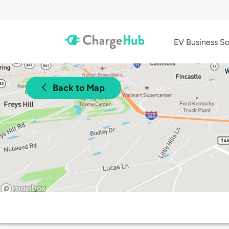
EV Business So
Back to Map