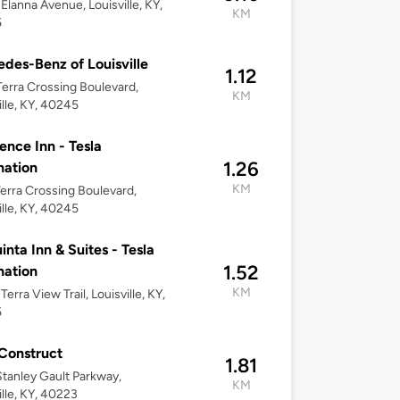
Elanna Avenue, Louisville, KY,
KM
5
des-Benz of Louisville
1.12
erra Crossing Boulevard,
KM
ille, KY, 40245
ence Inn - Tesla
1.26
nation
KM
erra Crossing Boulevard,
ille, KY, 40245
inta Inn & Suites - Tesla
1.52
nation
KM
erra View Trail, Louisville, KY,
5
Construct
1.81
tanley Gault Parkway,
KM
ille, KY, 40223