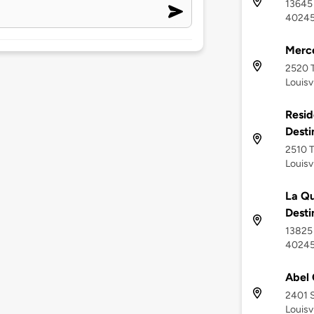
13645 
4024
Merce
2520 T
Louisv
Resid
Desti
2510 T
Louisv
La Qu
Desti
13825 T
4024
Abel 
2401 S
Louisv