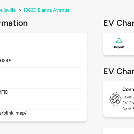
uisville
>
13630 Elanna Avenue
rmation
EV Char
Report
40245
EV Char
Conn
RFID
Level
EV Ch
Derniè
s/blink-map/