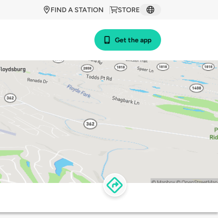
FIND A STATION
STORE
Get the app