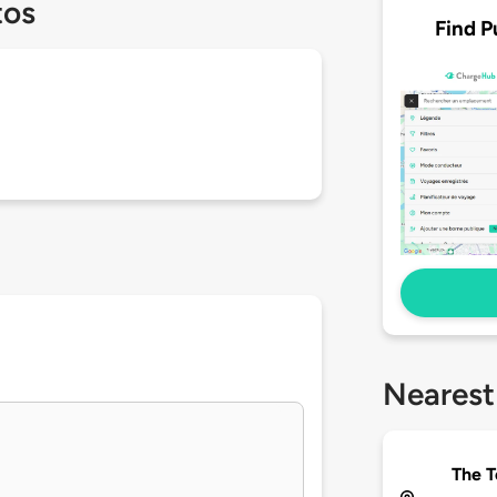
tos
Find P
Nearest
The 