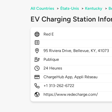
All Countries
>
États-Unis
>
Kentucky
>
B
EV Charging Station Info
Red E
95
Riviera Drive,
Bellevue,
KY,
41073
Publique
24 Heures
ChargeHub App, Appli Réseau
+1 313-262-6722
https://www.redecharge.com/