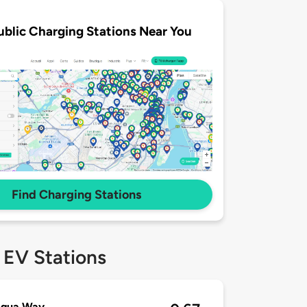
ublic Charging Stations Near You
Find Charging Stations
 EV Stations
Aqua Way