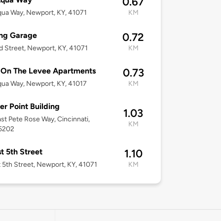
0.67
ua Way, Newport, KY, 41071
KM
ing Garage
0.72
d Street, Newport, KY, 41071
KM
 On The Levee Apartments
0.73
ua Way, Newport, KY, 41017
KM
r Point Building
1.03
st Pete Rose Way, Cincinnati,
KM
5202
st 5th Street
1.10
t 5th Street, Newport, KY, 41071
KM