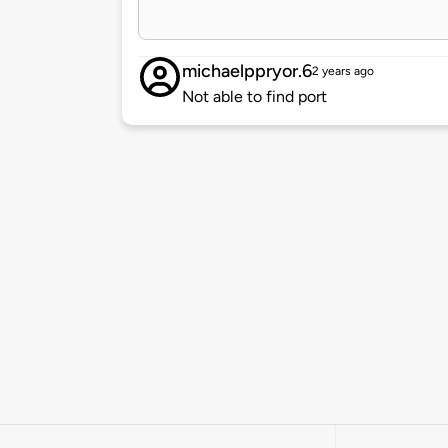
michaelppryor.6
2 years ago
Not able to find port