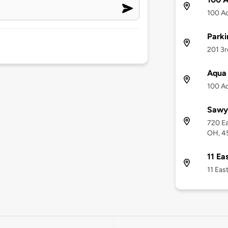
100 Aq
Park
201 3r
Aqua
100 Aq
Sawye
720 Ea
OH, 4
11 Ea
11 Eas