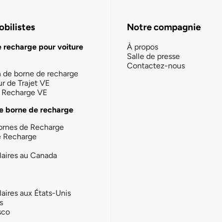
bilistes
Notre compagnie
e recharge pour voiture
À propos
Salle de presse
Contactez-nous
n de borne de recharge
ur de Trajet VE
la Recharge VE
e borne de recharge
ornes de Recharge
e Recharge
laires au Canada
laires aux États-Unis
s
sco