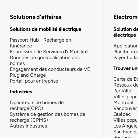
Solutions d'affaires
Électromo
Solutions de mobilité électrique
Solution d
électrique
Passport Hub - Recharge en
Itinérance
Applicatio
Fournisseur de Services d'eMobilité
Planificate
Données de géolocalisation des
Payer for 
bornes
Trouver un
Engagement des conducteurs de VE
Plug and Charge
Carte de B
Portail pour entreprise
Réseaux d
Par Ville
Industries
Villes popu
Opérateurs de bornes de
Montréal
recharge(CPO)
Vancouver
Système de gestion des bornes de
Québec
recharge (CPMS)
Villes popu
Autres Industries
Los Angele
San Franci
Portland