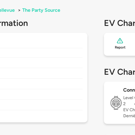
ellevue
>
The Party Source
rmation
EV Char
Report
EV Char
Conn
Level
2
EV Ch
Derniè