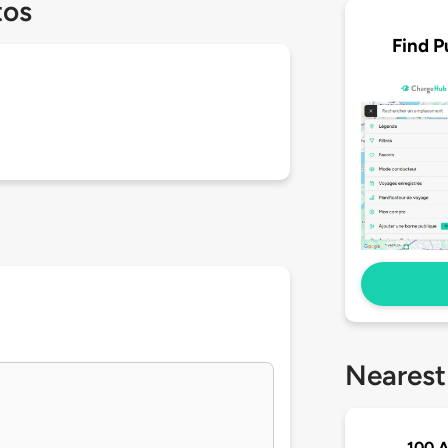
tos
Find P
Nearest
100 