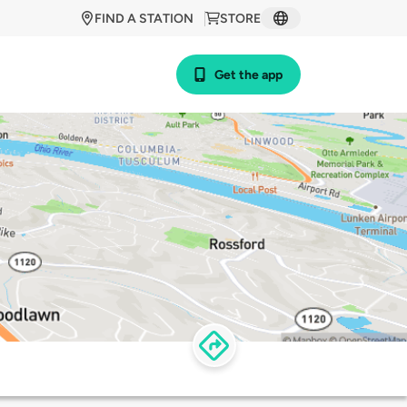
FIND A STATION
STORE
Get the app