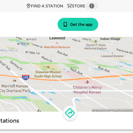
FIND A STATION
STORE
Get the app
tations