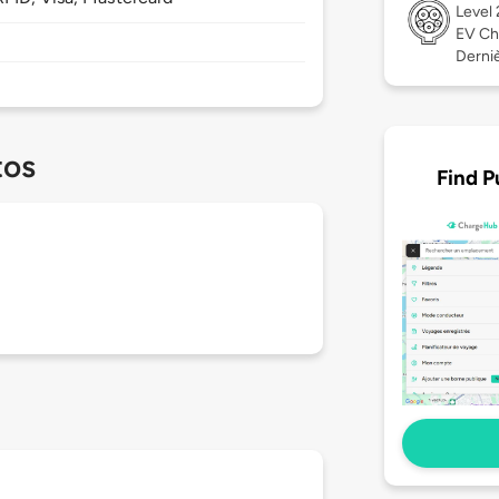
Level
EV Ch
Dernièr
tos
Find P