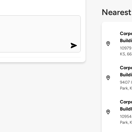
Nearest
Corpo
Build
10979 
KS, 6
Corpo
Build
9407 I
Park, 
Corpo
Build
10954 
Park, 