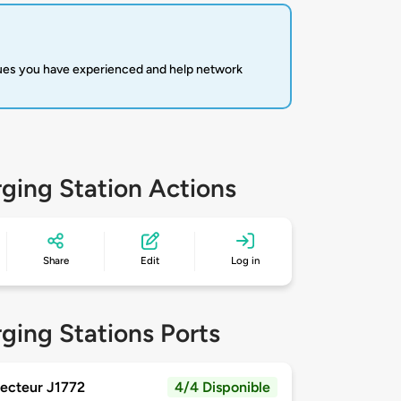
sues you have experienced and help network
ging Station Actions
Share
Edit
Log in
ging Stations Ports
ecteur J1772
4/4 Disponible