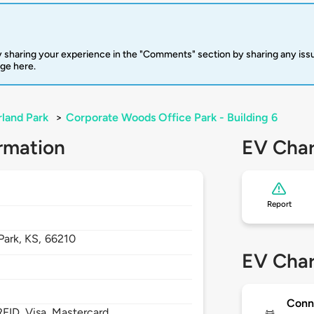
 sharing your experience in the "Comments" section by sharing any is
rge here.
land Park
>
Corporate Woods Office Park - Building 6
rmation
EV Char
Report
Park,
KS,
66210
EV Char
Conn
FID, Visa, Mastercard