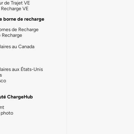
ur de Trajet VE
la Recharge VE
e borne de recharge
ornes de Recharge
e Recharge
laires au Canada
laires aux États-Unis
s
sco
té ChargeHub
nt
photo