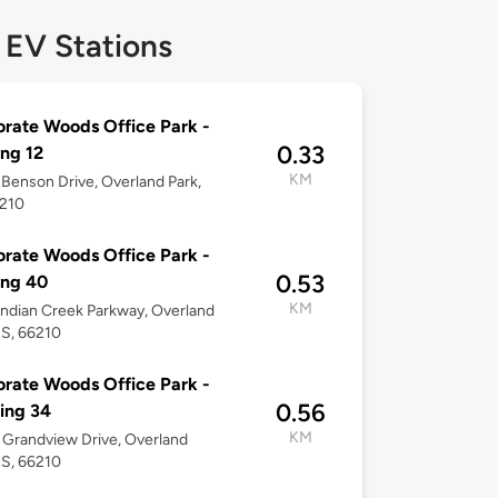
 EV Stations
rate Woods Office Park -
0.33
ing 12
KM
Benson Drive, Overland Park,
6210
rate Woods Office Park -
0.53
ing 40
KM
ndian Creek Parkway, Overland
KS, 66210
rate Woods Office Park -
0.56
ling 34
KM
Grandview Drive, Overland
KS, 66210