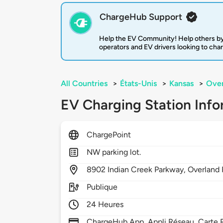
ChargeHub Support
Help the EV Community! Help others by
operators and EV drivers looking to cha
All Countries
>
États-Unis
>
Kansas
>
Over
EV Charging Station Info
ChargePoint
NW parking lot.
8902
Indian Creek Parkway,
Overland 
Publique
24 Heures
ChargeHub App, Appli Réseau, Carte R