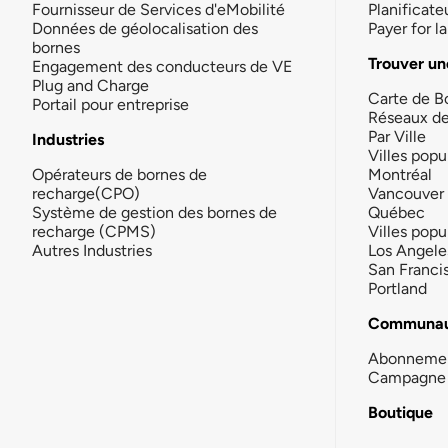
Fournisseur de Services d'eMobilité
Planificate
Données de géolocalisation des
Payer for 
bornes
Trouver un
Engagement des conducteurs de VE
Plug and Charge
Carte de B
Portail pour entreprise
Réseaux d
Par Ville
Industries
Villes popu
Opérateurs de bornes de
Montréal
recharge(CPO)
Vancouver
Système de gestion des bornes de
Québec
recharge (CPMS)
Villes popu
Autres Industries
Los Angele
San Franci
Portland
Communau
Abonneme
Campagne 
Boutique