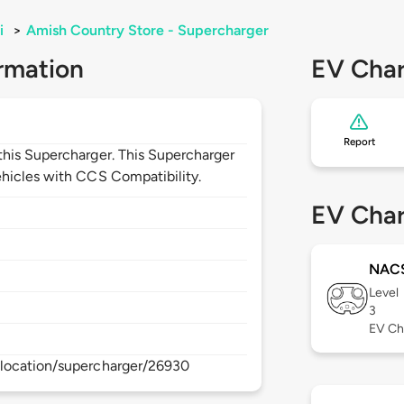
i
>
Amish Country Store - Supercharger
rmation
EV Char
Report
his Supercharger. This Supercharger
hicles with CCS Compatibility.
EV Char
NAC
Level
3
EV Ch
location/supercharger/26930