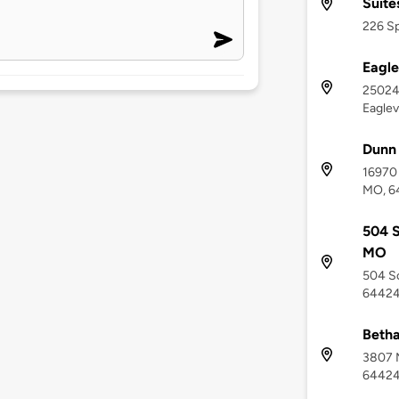
Suite
226 Sp
Eagle
25024 
Eaglev
Dunn 
16970 
MO, 6
504 S
MO
504 So
6442
Beth
3807 M
6442