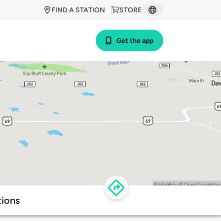
FIND A STATION
STORE
Get the app
tions