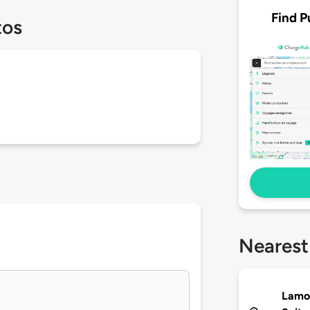
Find P
tos
Nearest
Lamon