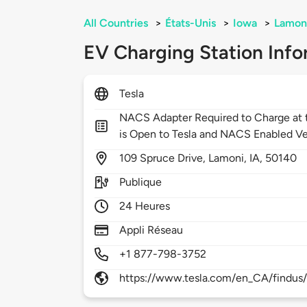
All Countries
>
États-Unis
>
Iowa
>
Lamon
EV Charging Station Info
Tesla
NACS Adapter Required to Charge at t
is Open to Tesla and NACS Enabled Ve
109
Spruce Drive,
Lamoni,
IA,
50140
Publique
24 Heures
Appli Réseau
+1 877-798-3752
https://www.tesla.com/en_CA/findus/