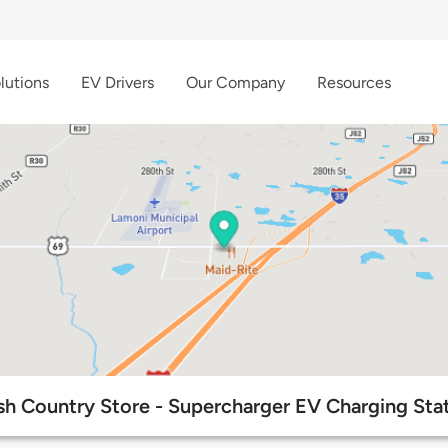
lutions
EV Drivers
Our Company
Resources
h Country Store - Supercharger EV Charging Sta