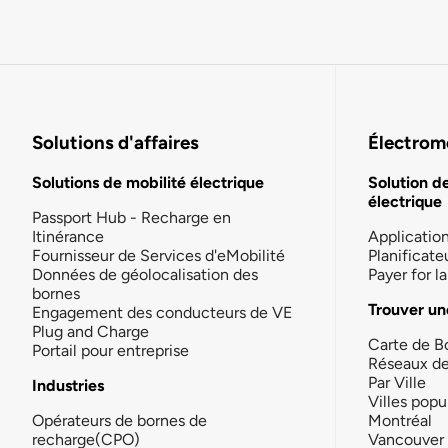
Solutions d'affaires
Électromo
Solutions de mobilité électrique
Solution d
électrique
Passport Hub - Recharge en
Itinérance
Applicatio
Fournisseur de Services d'eMobilité
Planificate
Données de géolocalisation des
Payer for 
bornes
Trouver un
Engagement des conducteurs de VE
Plug and Charge
Carte de B
Portail pour entreprise
Réseaux d
Par Ville
Industries
Villes popu
Opérateurs de bornes de
Montréal
recharge(CPO)
Vancouver