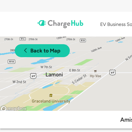
EV Business So
Back to Map
Amis