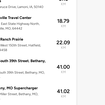
s
KM
ruce Drive, Lamoni, IA, 50140
ville Travel Center
18.79
East State Highway North,
KM
ille, MO, 64442
Ranch Prairie
22.09
West 150th Street, Hatfield,
KM
4458
outh 39th Street. Bethany,
41.00
KM
uth 39th Street, Bethany, MO,
4
any, MO Supercharger
41.02
iller Street, Bethany, MO,
KM
4