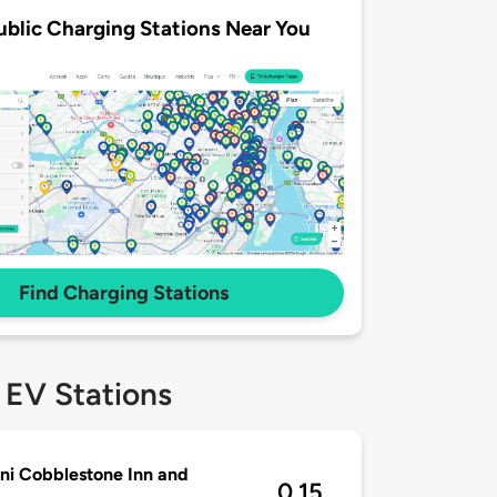
ublic Charging Stations Near You
Find Charging Stations
 EV Stations
i Cobblestone Inn and
0.15