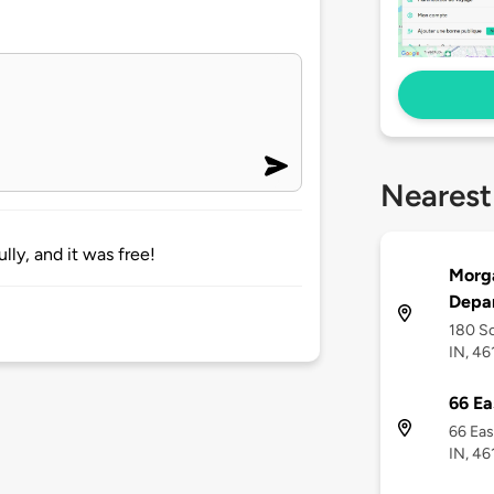
Nearest
ly, and it was free!
Morg
Depa
180 So
IN, 46
66 Ea
66 Eas
IN, 46