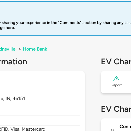
 sharing your experience in the "Comments" section by sharing any is
rge here.
insville
>
Home Bank
rmation
EV Char
Report
le,
IN,
46151
EV Char
Conn
FID, Visa, Mastercard