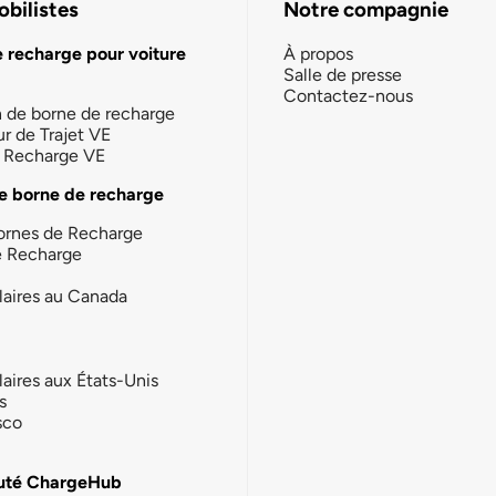
bilistes
Notre compagnie
e recharge pour voiture
À propos
Salle de presse
Contactez-nous
n de borne de recharge
ur de Trajet VE
la Recharge VE
e borne de recharge
ornes de Recharge
e Recharge
laires au Canada
laires aux États-Unis
s
sco
té ChargeHub