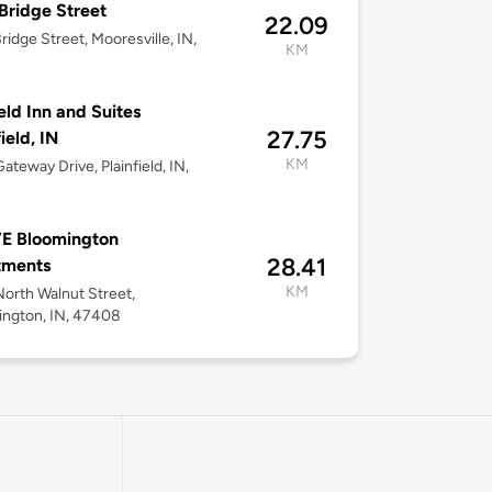
Bridge Street
22.09
ridge Street, Mooresville, IN,
KM
ield Inn and Suites
27.75
ield, IN
KM
ateway Drive, Plainfield, IN,
E Bloomington
28.41
tments
KM
orth Walnut Street,
ngton, IN, 47408