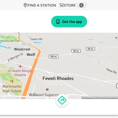
FIND A STATION
STORE
Get the app