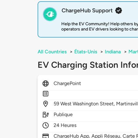
ChargeHub Support
Help the EV Community! Help others by
operators and EV drivers looking to cha
All Countries
>
États-Unis
>
Indiana
>
Mart
EV Charging Station Info
ChargePoint
59
West Washington Street,
Martinsvil
Publique
24 Heures
ChargeHub App, Appli Réseau, Carte R