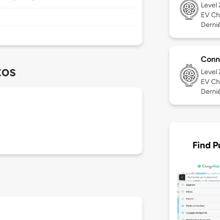
Level
EV Ch
Derniè
Conn
tos
Level
EV Ch
Derniè
Find P