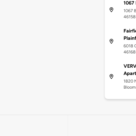
1067 
1067 B
46158
Fairf
Plainf
6018 G
46168
VERV
Apar
1820 N
Bloomi