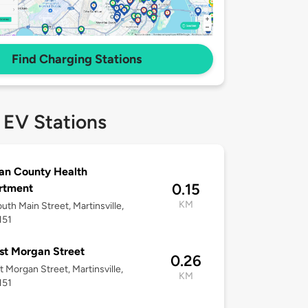
Find Charging Stations
 EV Stations
an County Health
0.15
rtment
KM
uth Main Street, Martinsville,
151
st Morgan Street
0.26
t Morgan Street, Martinsville,
KM
151