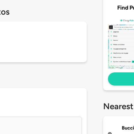
Find P
tos
Nearest
Bucci