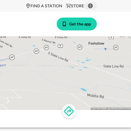
FIND A STATION
STORE
Get the app