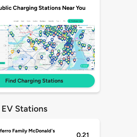
ublic Charging Stations Near You
Find Charging Stations
 EV Stations
ferro Family McDonald's
0.21