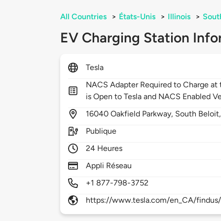
All Countries
>
États-Unis
>
Illinois
>
Sout
EV Charging Station Info
Tesla
NACS Adapter Required to Charge at t
is Open to Tesla and NACS Enabled Ve
16040
Oakfield Parkway,
South Beloit
Publique
24 Heures
Appli Réseau
+1 877-798-3752
https://www.tesla.com/en_CA/findus/