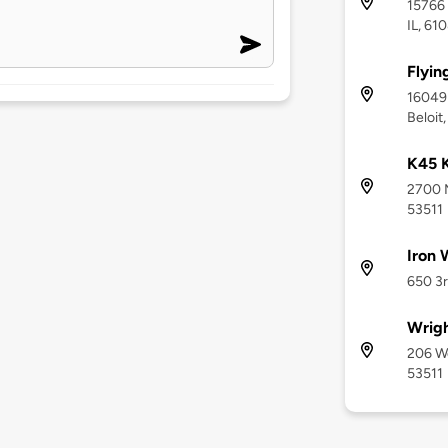
15766 
IL, 61
Flyin
16049 
Beloit,
K45 K
2700 M
53511
Iron 
650 3r
Wrigh
206 We
53511