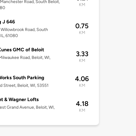
Manchester Road, South Beloit,
KM
080
g J 646
0.75
Willowbrook Road, South
KM
 IL, 61080
unes GMC of Beloit
3.33
ilwaukee Road, Beloit, WI,
KM
Works South Parking
4.06
d Street, Beloit, WI, 53551
KM
t & Wagner Lofts
4.18
st Grand Avenue, Beloit, WI,
KM