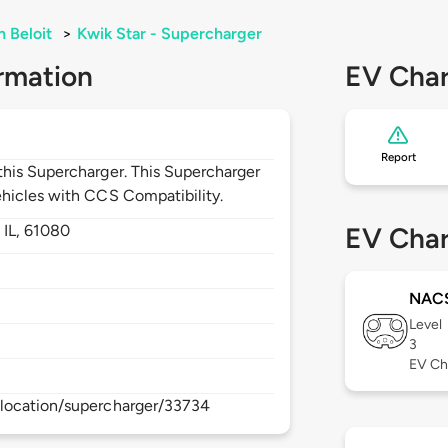
h Beloit
>
Kwik Star - Supercharger
rmation
EV Char
Report
his Supercharger. This Supercharger
hicles with CCS Compatibility.
,
IL,
61080
EV Char
NAC
Level
3
EV Ch
location/supercharger/33734