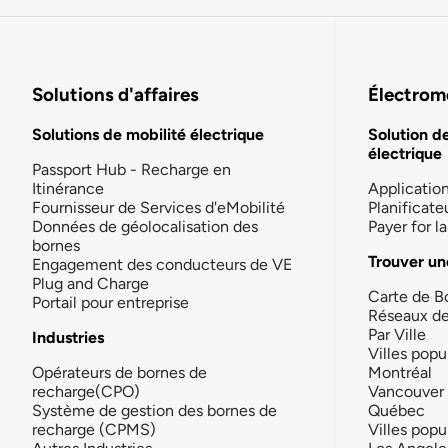
Solutions d'affaires
Électromo
Solutions de mobilité électrique
Solution d
électrique
Passport Hub - Recharge en
Itinérance
Applicatio
Fournisseur de Services d'eMobilité
Planificate
Données de géolocalisation des
Payer for 
bornes
Trouver un
Engagement des conducteurs de VE
Plug and Charge
Carte de B
Portail pour entreprise
Réseaux d
Par Ville
Industries
Villes popu
Opérateurs de bornes de
Montréal
recharge(CPO)
Vancouver
Système de gestion des bornes de
Québec
recharge (CPMS)
Villes popu