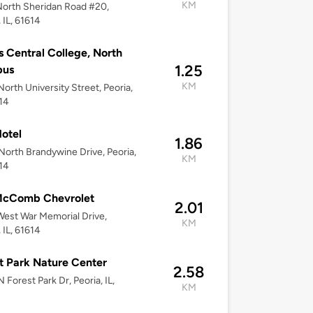
KM
orth Sheridan Road #20,
 IL, 61614
ois Central College, North
1.25
us
KM
orth University Street, Peoria,
614
otel
1.86
orth Brandywine Drive, Peoria,
KM
614
McComb Chevrolet
2.01
est War Memorial Drive,
KM
 IL, 61614
t Park Nature Center
2.58
 Forest Park Dr, Peoria, IL,
KM