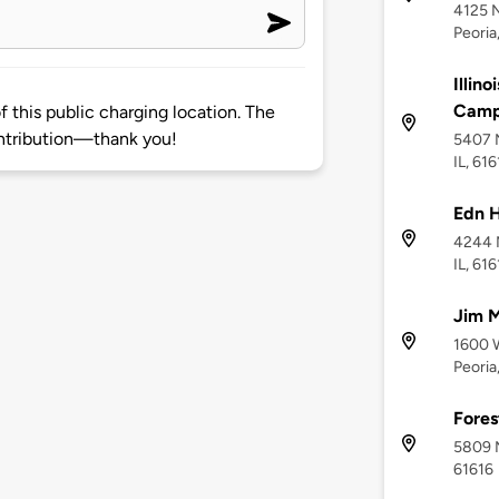
4125 N
Peoria,
Illin
Camp
 this public charging location. The
ntribution—thank you!
5407 N
IL, 61
Edn H
4244 N
IL, 61
Jim 
1600 W
Peoria,
Fores
5809 N
61616