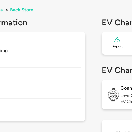
ia
>
Back Store
rmation
EV Char
Report
ding
EV Char
Conn
Level
EV Ch