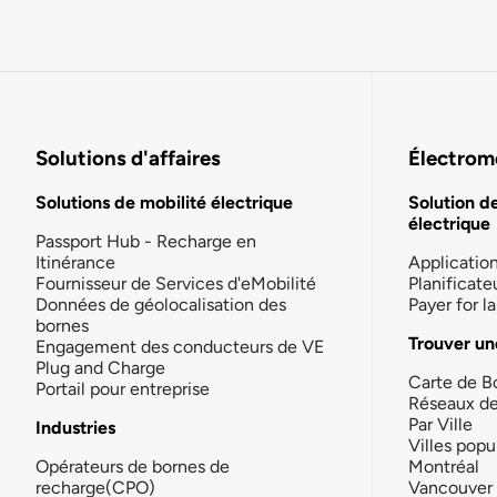
Solutions d'affaires
Électromo
Solutions de mobilité électrique
Solution d
électrique
Passport Hub - Recharge en
Itinérance
Applicatio
Fournisseur de Services d'eMobilité
Planificate
Données de géolocalisation des
Payer for 
bornes
Trouver un
Engagement des conducteurs de VE
Plug and Charge
Carte de B
Portail pour entreprise
Réseaux d
Par Ville
Industries
Villes popu
Opérateurs de bornes de
Montréal
recharge(CPO)
Vancouver