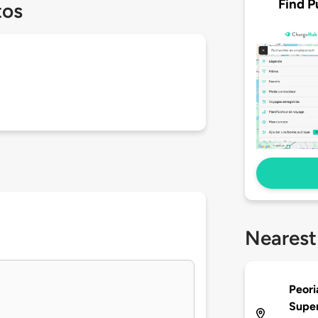
Find P
tos
Nearest
Peori
Supe