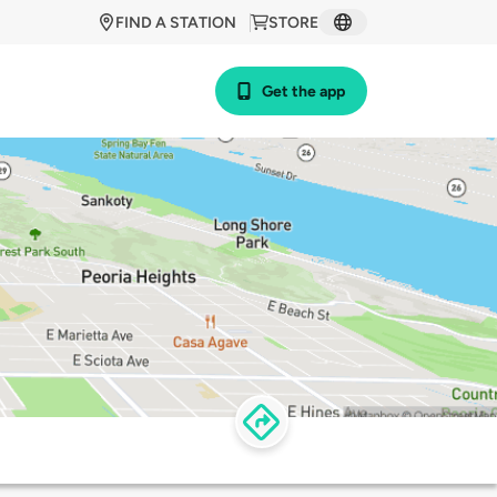
FIND A STATION
STORE
Get the app