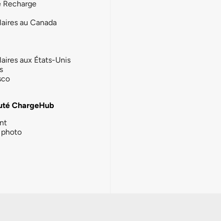
e Recharge
laires au Canada
laires aux États-Unis
s
sco
té ChargeHub
nt
photo