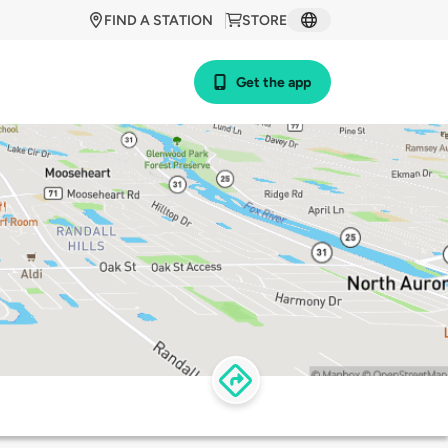
FIND A STATION
STORE
Get the app