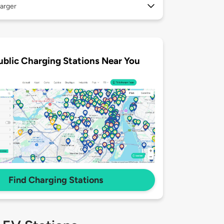
arger
ublic Charging Stations Near You
Find Charging Stations