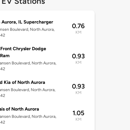
 EV Stations
 Aurora, IL Supercharger
0.76
nsen Boulevard, North Aurora,
KM
542
 Front Chrysler Dodge
0.93
 Ram
KM
nsen Boulevard, North Aurora,
542
d Kia of North Aurora
0.93
nsen Boulevard, North Aurora,
KM
542
is of North Aurora
1.05
nsen Boulevard, North Aurora,
KM
542