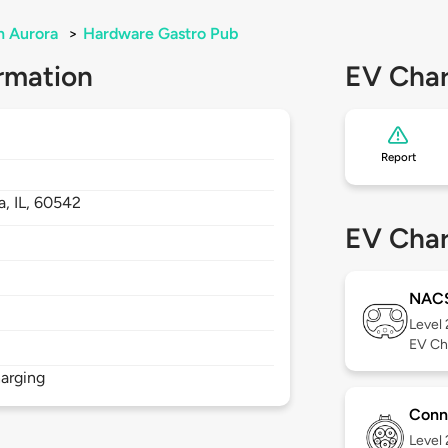
h Aurora
>
Hardware Gastro Pub
rmation
EV Char
Report
a,
IL,
60542
EV Char
NAC
Level
EV Ch
arging
Conn
Level