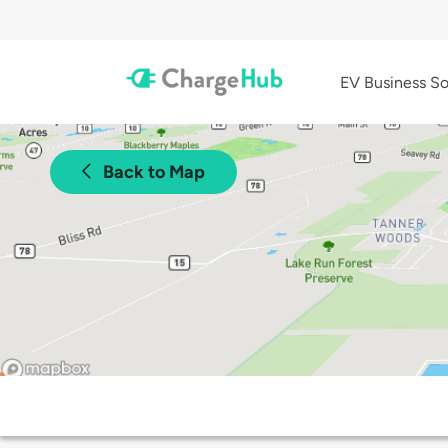
EV Business So
Back to Map