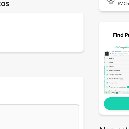
tos
EV Ch
Find P