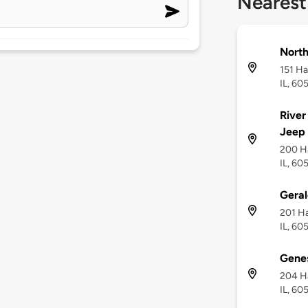
Nearest
North
151 Ha
IL, 60
River
Jeep
200 Ha
IL, 60
Geral
201 Ha
IL, 60
Genes
204 Ha
IL, 60