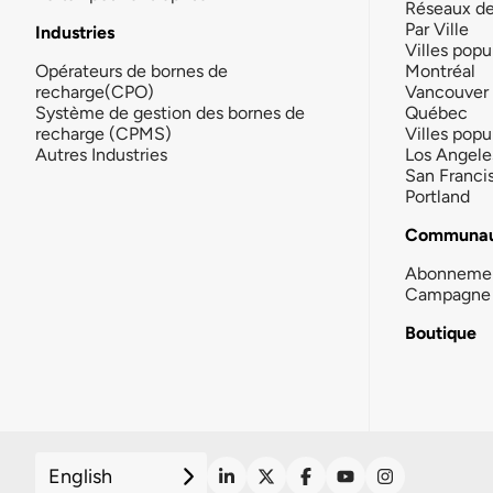
Réseaux d
Par Ville
Industries
Villes popu
Opérateurs de bornes de
Montréal
recharge(CPO)
Vancouver
Système de gestion des bornes de
Québec
recharge (CPMS)
Villes popu
Autres Industries
Los Angele
San Franci
Portland
Communau
Abonneme
Campagne 
Boutique
English