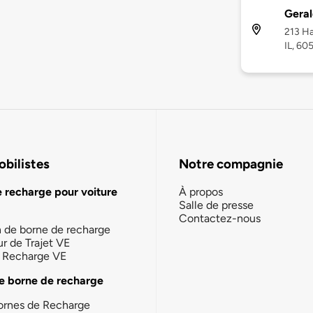
Geral
213 Ha
IL, 60
bilistes
Notre compagnie
e recharge pour voiture
À propos
Salle de presse
Contactez-nous
n de borne de recharge
ur de Trajet VE
la Recharge VE
e borne de recharge
ornes de Recharge