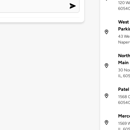
120 Wa
6054
West 
Park
43 We
Naperv
North
Main
30 Nor
IL, 60
Patel
1568 O
6054
Merce
1569 W
IL, 60