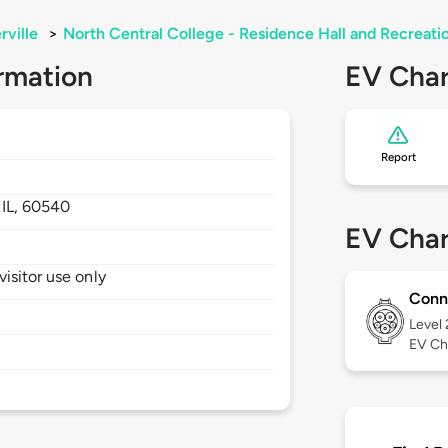
rville
>
North Central College - Residence Hall and Recreati
rmation
EV Char
Report
,
IL,
60540
EV Char
isitor use only
Conn
Level
EV Ch