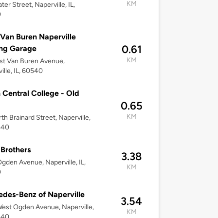
KM
ter Street, Naperville, IL,
0
Van Buren Naperville
0.61
ing Garage
KM
st Van Buren Avenue,
ille, IL, 60540
 Central College - Old
0.65
KM
th Brainard Street, Naperville,
540
 Brothers
3.38
gden Avenue, Naperville, IL,
KM
0
des-Benz of Naperville
3.54
est Ogden Avenue, Naperville,
KM
540