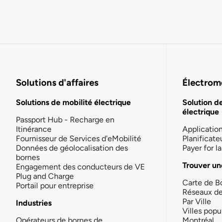
Solutions d'affaires
Électromo
Solutions de mobilité électrique
Solution d
électrique
Passport Hub - Recharge en
Itinérance
Applicatio
Fournisseur de Services d'eMobilité
Planificate
Données de géolocalisation des
Payer for 
bornes
Trouver un
Engagement des conducteurs de VE
Plug and Charge
Carte de B
Portail pour entreprise
Réseaux d
Par Ville
Industries
Villes popu
Opérateurs de bornes de
Montréal