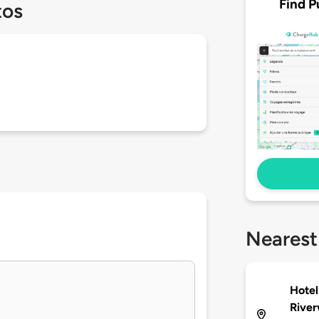
Find P
tos
Nearest
Hotel
River