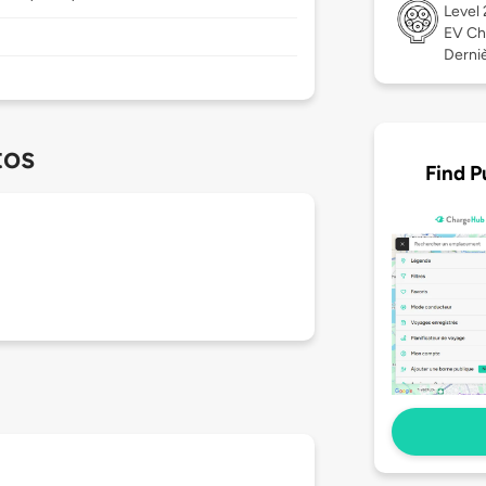
Level
EV Ch
Derniè
tos
Find P