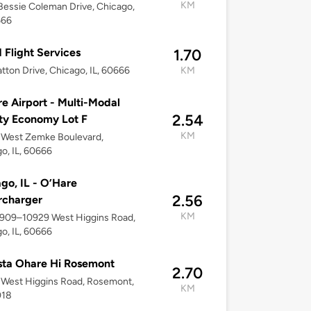
KM
essie Coleman Drive, Chicago,
666
 Flight Services
1.70
tton Drive, Chicago, IL, 60666
KM
e Airport - Multi-Modal
2.54
ity Economy Lot F
KM
 West Zemke Boulevard,
o, IL, 60666
go, IL - O’Hare
2.56
rcharger
KM
0909–10929 West Higgins Road,
o, IL, 60666
ta Ohare Hi Rosemont
2.70
West Higgins Road, Rosemont,
KM
018