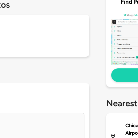
Find P
tos
Nearest
Chica
Airpo