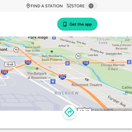
FIND A STATION
STORE
Get the app