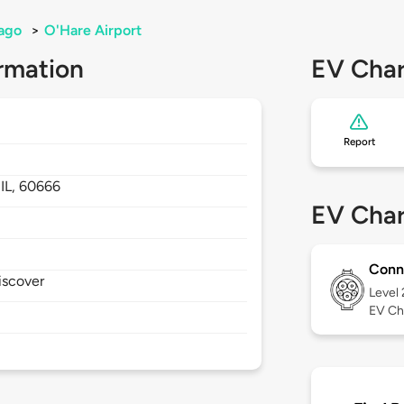
ago
>
O'Hare Airport
rmation
EV Char
Report
,
IL,
60666
EV Char
Conn
iscover
Level
EV Ch