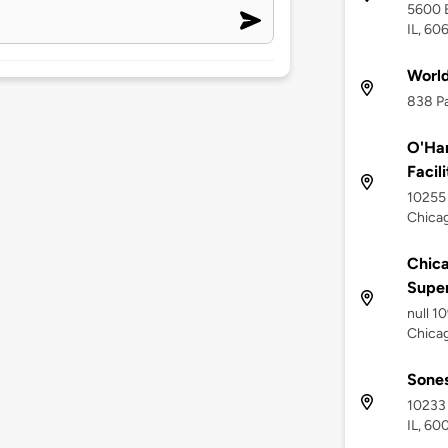
5600 B
IL, 60
World
838 Pa
O'Har
Facil
10255
Chicag
Chica
Supe
null 1
Chicag
Sones
10233 
IL, 60