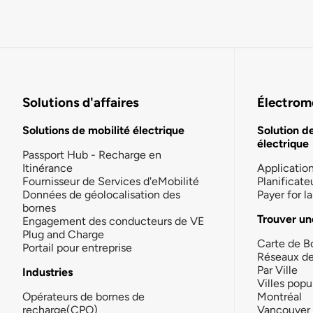
Solutions d'affaires
Électromo
Solutions de mobilité électrique
Solution d
électrique
Passport Hub - Recharge en
Itinérance
Applicatio
Fournisseur de Services d'eMobilité
Planificate
Données de géolocalisation des
Payer for 
bornes
Trouver un
Engagement des conducteurs de VE
Plug and Charge
Carte de B
Portail pour entreprise
Réseaux d
Par Ville
Industries
Villes popu
Opérateurs de bornes de
Montréal
recharge(CPO)
Vancouver