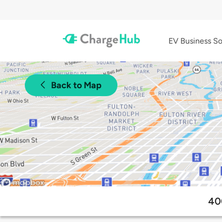
EV Business So
Back to Map
40