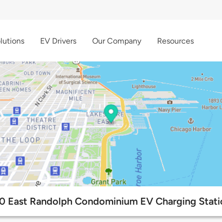
lutions
EV Drivers
Our Company
Resources
0 East Randolph Condominium EV Charging Stati