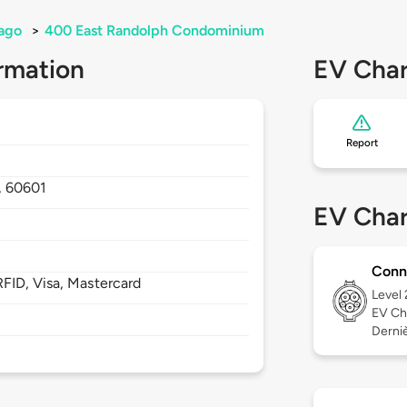
ago
>
400 East Randolph Condominium
rmation
EV Char
Report
,
60601
EV Char
Conn
FID, Visa, Mastercard
Level
EV Ch
Dernièr