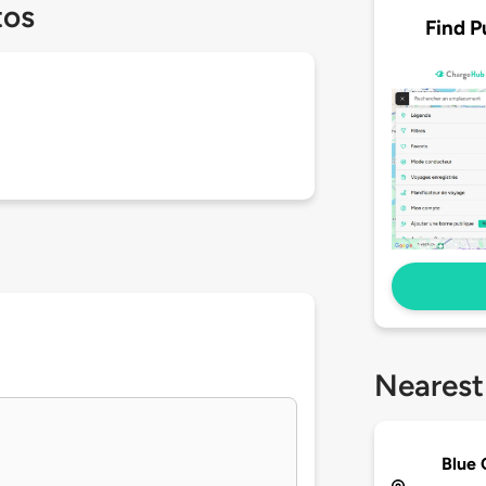
tos
Find P
Nearest
Blue 