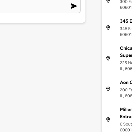
300 Ea
60601
345 E
345 Ea
60601
Chica
Supe
225 No
IL, 60
Aon C
200 Ea
IL, 60
Mille
Entra
6 Sout
60601