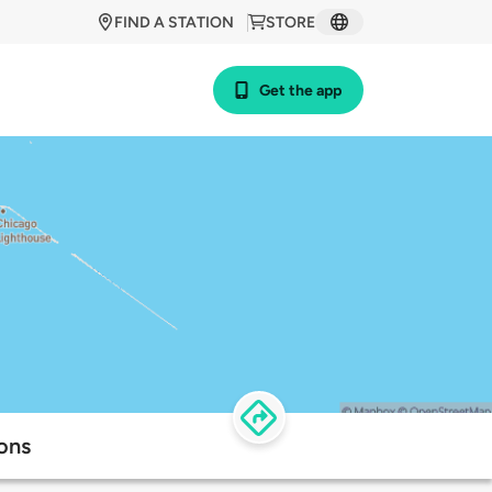
FIND A STATION
STORE
Get the app
ons