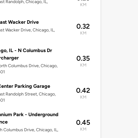
st Randolph, Chicago, IL,
KM
ast Wacker Drive
0.32
st Wacker Drive, Chicago, IL,
KM
go, IL - N Columbus Dr
0.35
rcharger
KM
rth Columbus Drive, Chicago,
601
enter Parking Garage
0.42
st Randolph Street, Chicago,
KM
601
nnium Park - Underground
0.45
nce
KM
h Columbus Drive, Chicago, IL,