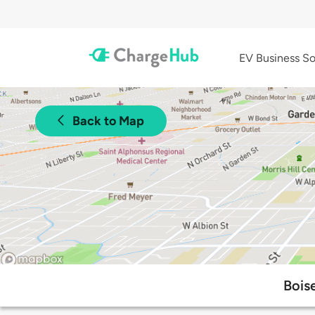
EV Business So
Back to Map
Bois