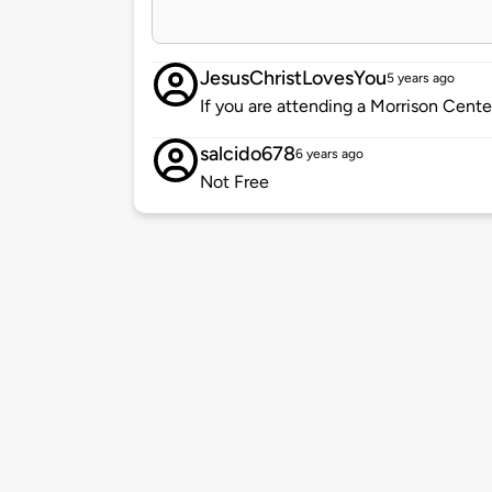
JesusChristLovesYou
5 years ago
If you are attending a Morrison Cente
salcido678
6 years ago
Not Free