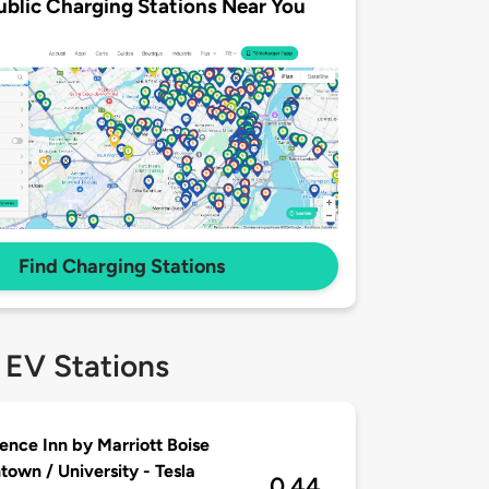
ublic Charging Stations Near You
Find Charging Stations
 EV Stations
ence Inn by Marriott Boise
own / University - Tesla
0.44