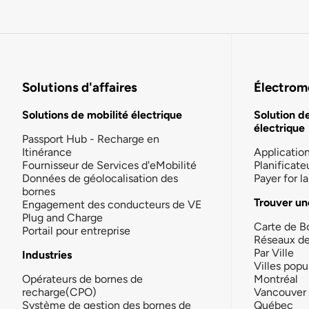
Solutions d'affaires
Électromo
Solutions de mobilité électrique
Solution d
électrique
Passport Hub - Recharge en
Itinérance
Applicatio
Fournisseur de Services d'eMobilité
Planificate
Données de géolocalisation des
Payer for 
bornes
Trouver un
Engagement des conducteurs de VE
Plug and Charge
Carte de B
Portail pour entreprise
Réseaux d
Par Ville
Industries
Villes popu
Opérateurs de bornes de
Montréal
recharge(CPO)
Vancouver
Système de gestion des bornes de
Québec