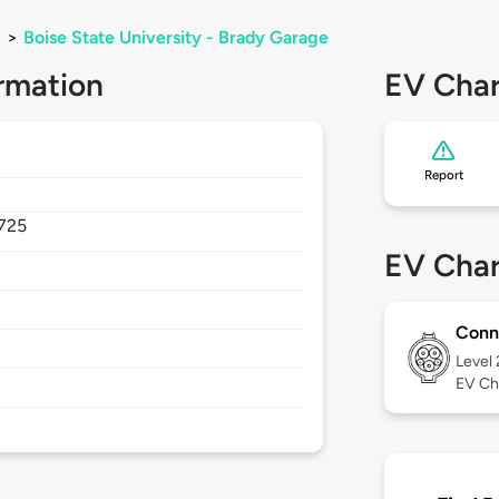
>
Boise State University - Brady Garage
rmation
EV Char
Report
725
EV Char
Conn
Level
EV Ch