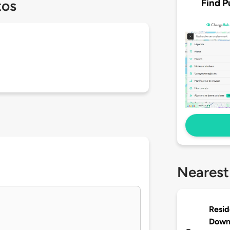
Find P
tos
Nearest
Resid
Downt