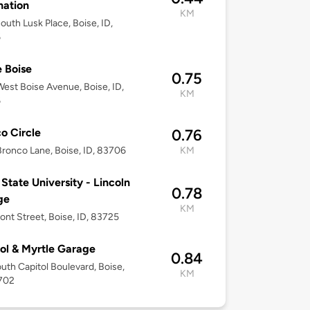
nation
KM
outh Lusk Place, Boise, ID,
6
 Boise
0.75
est Boise Avenue, Boise, ID,
KM
6
o Circle
0.76
ronco Lane, Boise, ID, 83706
KM
 State University - Lincoln
0.78
ge
KM
ont Street, Boise, ID, 83725
ol & Myrtle Garage
0.84
uth Capitol Boulevard, Boise,
KM
3702