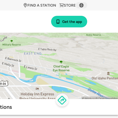
FIND A STATION
STORE
Get the app
tions