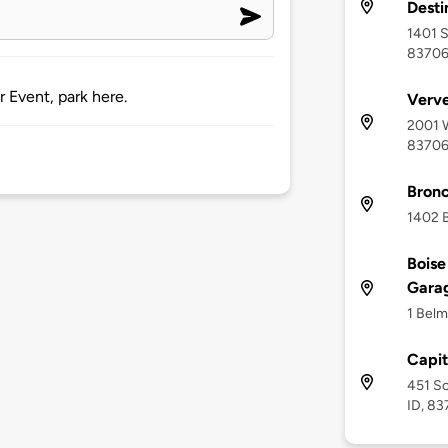
Desti
1401 S
8370
r Event, park here.
Verve
2001 W
8370
Bronc
1402 B
Boise
Gara
1 Belm
Capit
451 So
ID, 8