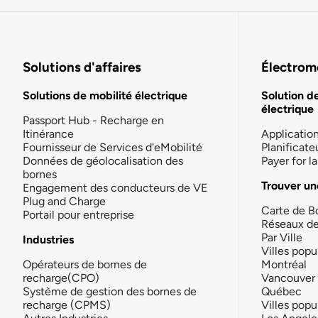
Solutions d'affaires
Électromo
Solutions de mobilité électrique
Solution d
électrique
Passport Hub - Recharge en
Itinérance
Applicatio
Fournisseur de Services d'eMobilité
Planificate
Données de géolocalisation des
Payer for 
bornes
Trouver un
Engagement des conducteurs de VE
Plug and Charge
Carte de B
Portail pour entreprise
Réseaux d
Par Ville
Industries
Villes popu
Opérateurs de bornes de
Montréal
recharge(CPO)
Vancouver
Système de gestion des bornes de
Québec
recharge (CPMS)
Villes popu