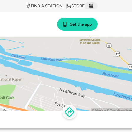
FIND A STATION
STORE
Get the app