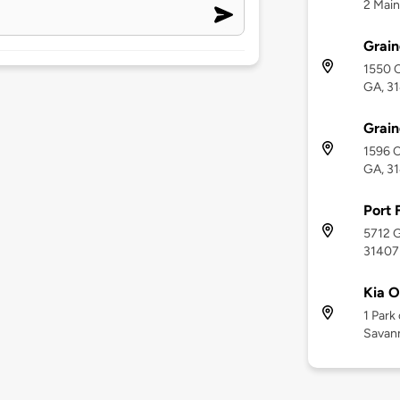
2 Main
Grain
1550 C
GA, 3
Grai
1596 C
GA, 3
Port 
5712 G
31407
Kia 
1 Park
Savan