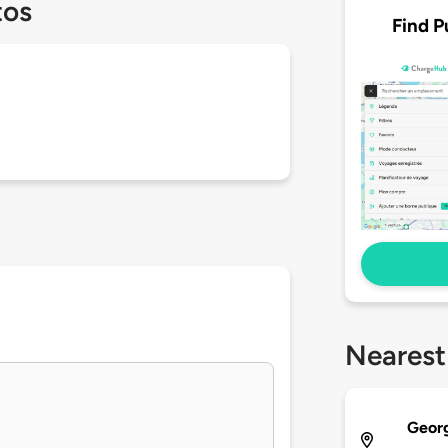
tos
Find P
Nearest
Georg