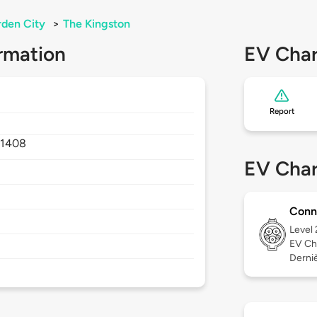
den City
>
The Kingston
rmation
EV Char
Report
31408
EV Char
Conn
Level
EV Ch
Derniè