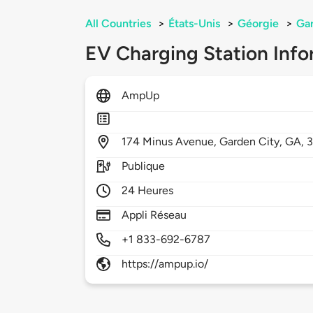
All Countries
>
États-Unis
>
Géorgie
>
Gar
EV Charging Station Info
AmpUp
174
Minus Avenue,
Garden City,
GA,
Publique
24 Heures
Appli Réseau
+1 833-692-6787
https://ampup.io/