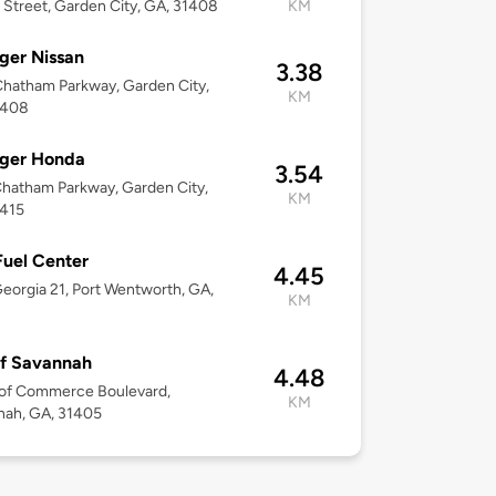
 Street, Garden City, GA, 31408
KM
ger Nissan
3.38
hatham Parkway, Garden City,
KM
1408
nger Honda
3.54
hatham Parkway, Garden City,
KM
1415
Fuel Center
4.45
eorgia 21, Port Wentworth, GA,
KM
Of Savannah
4.48
 of Commerce Boulevard,
KM
nah, GA, 31405