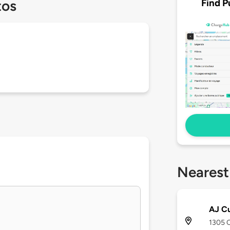
Find P
tos
Nearest
AJ C
1305 C