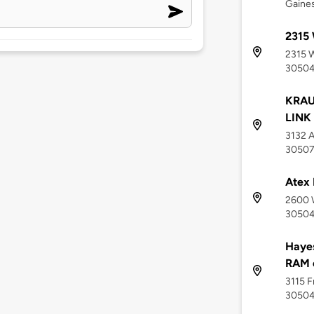
Gaines
2315 
2315 W
3050
KRAU
LINK
3132 A
3050
Atex 
2600 W
3050
Hayes
RAM o
3115 F
3050