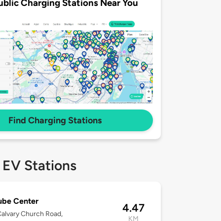
ublic Charging Stations Near You
Find Charging Stations
 EV Stations
ube Center
4.47
alvary Church Road,
KM