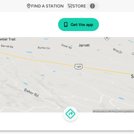
FIND A STATION
STORE
Get the app