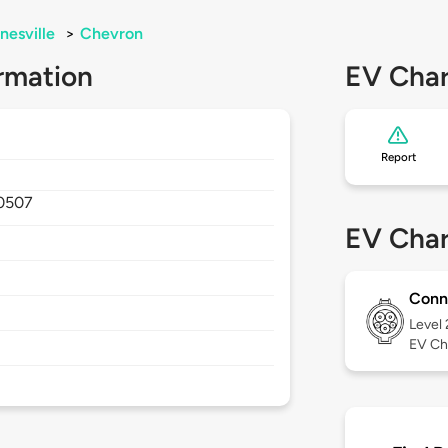
nesville
>
Chevron
rmation
EV Char
Report
0507
EV Char
Conn
Level
EV Ch