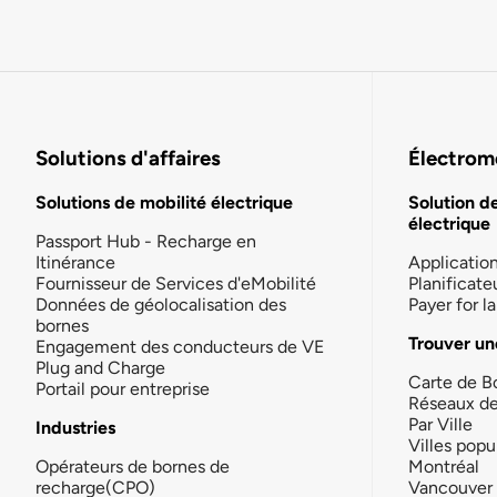
Solutions d'affaires
Électromo
Solutions de mobilité électrique
Solution d
électrique
Passport Hub - Recharge en
Itinérance
Applicatio
Fournisseur de Services d'eMobilité
Planificate
Données de géolocalisation des
Payer for 
bornes
Trouver un
Engagement des conducteurs de VE
Plug and Charge
Carte de B
Portail pour entreprise
Réseaux d
Par Ville
Industries
Villes popu
Opérateurs de bornes de
Montréal
recharge(CPO)
Vancouver