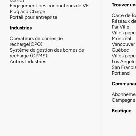
Trouver un
Engagement des conducteurs de VE
Plug and Charge
Carte de B
Portail pour entreprise
Réseaux d
Par Ville
Industries
Villes popu
Opérateurs de bornes de
Montréal
recharge(CPO)
Vancouver
Système de gestion des bornes de
Québec
recharge (CPMS)
Villes popu
Autres Industries
Los Angele
San Franci
Portland
Communau
Abonneme
Campagne 
Boutique