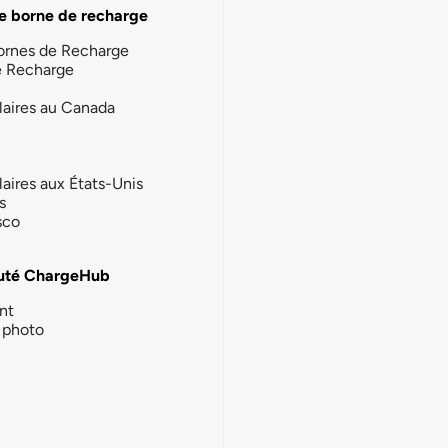
e borne de recharge
ornes de Recharge
e Recharge
laires au Canada
laires aux États-Unis
s
sco
té ChargeHub
nt
photo