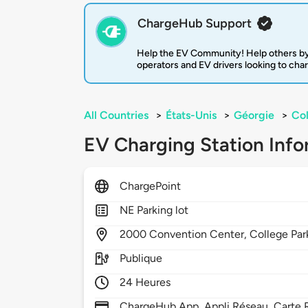
ChargeHub Support
Help the EV Community! Help others by
operators and EV drivers looking to cha
All Countries
>
États-Unis
>
Géorgie
>
Col
EV Charging Station Info
ChargePoint
NE Parking lot
2000
Convention Center,
College Par
Publique
24 Heures
ChargeHub App, Appli Réseau, Carte R