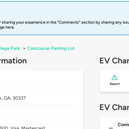
 sharing your experience in the "Comments" section by sharing any is
rge here.
lege Park
>
Concourse Parking Lot
rmation
EV Char
Report
k,
GA,
30337
EV Char
Conn
FID, Visa, Mastercard