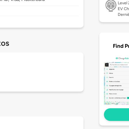
Level
EV Ch
Derniè
tos
Find P