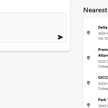
Nearest
Delta
3939 N
GA, 3
Premi
Atlan
2102 
Colleg
GICC 
2000 
Colleg
Park 
3945 C