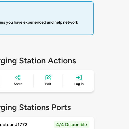
sues you have experienced and help network
ging Station Actions
Share
Edit
Log in
ging Stations Ports
ecteur J1772
4/4 Disponible