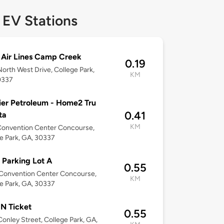
 EV Stations
 Air Lines Camp Creek
0.19
orth West Drive, College Park,
KM
0337
er Petroleum - Home2 Tru
0.41
ta
KM
Convention Center Concourse,
e Park, GA, 30337
Parking Lot A
0.55
Convention Center Concourse,
KM
e Park, GA, 30337
'N Ticket
0.55
onley Street, College Park, GA,