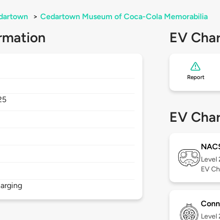
dartown
>
Cedartown Museum of Coca-Cola Memorabilia
rmation
EV Char
Report
25
EV Char
NAC
Level
EV Ch
arging
Conn
Level