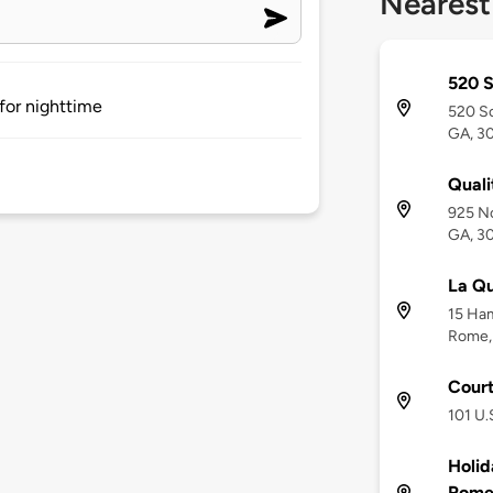
Nearest
520 S
for nighttime
520 So
GA, 3
Quali
925 No
GA, 3
La Qu
15 Ham
Rome,
Court
101 U.
Holid
Rome,