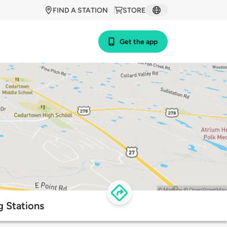
FIND A STATION
STORE
Get the app
 Stations