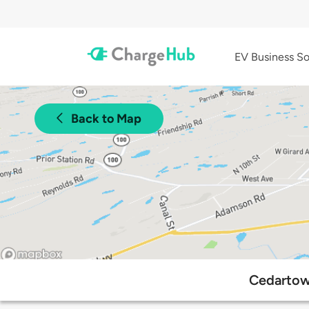
EV Business So
Back to Map
Cedartow