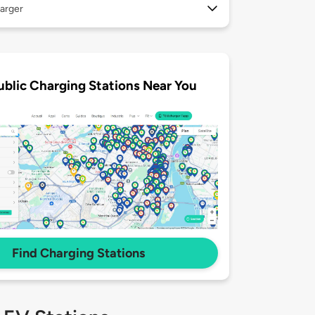
arger
ublic Charging Stations Near You
Find Charging Stations