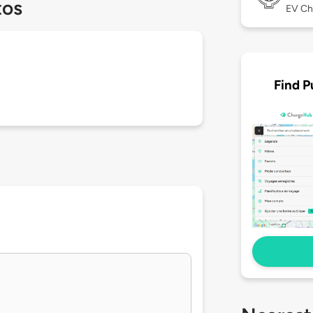
tos
EV Ch
Find P