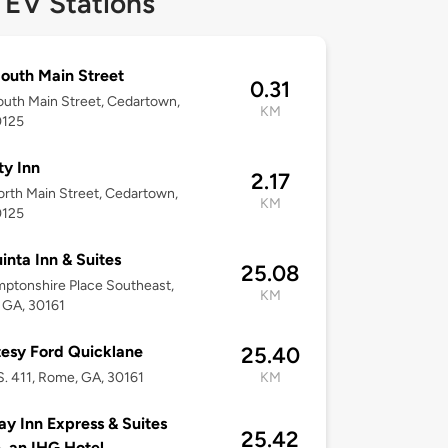
 EV Stations
outh Main Street
0.31
uth Main Street, Cedartown,
KM
0125
ty Inn
2.17
rth Main Street, Cedartown,
KM
0125
inta Inn & Suites
25.08
ptonshire Place Southeast,
KM
 GA, 30161
esy Ford Quicklane
25.40
S. 411, Rome, GA, 30161
KM
ay Inn Express & Suites
25.42
 an IHG Hotel